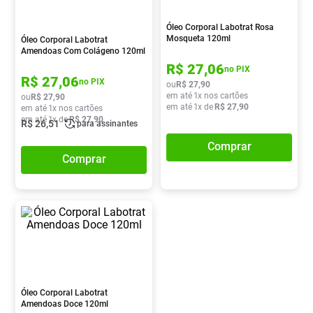
Óleo Corporal Labotrat Rosa
Mosqueta 120ml
Óleo Corporal Labotrat
Amendoas Com Colágeno 120ml
R$
27
,
06
no PIX
R$
27
,
06
no PIX
ou
R$
27
,
90
em até
1
x nos cartões
ou
R$
27
,
90
em até
1
x de
R$
27
,
90
em até
1
x nos cartões
em até
1
x de
R$
27
,
90
R$
26
,
51
para assinantes
Comprar
Comprar
Óleo Corporal Labotrat
Amendoas Doce 120ml