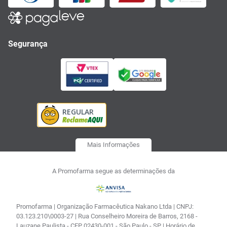
Segurança
Mais Informações
A Promofarma segue as determinações da
Promofarma | Organização Farmacêutica Nakano Ltda | CNPJ:
03.123.210\0003-27 | Rua Conselheiro Moreira de Barros, 2168 -
Lauzane Paulista - CEP 02430-001 - São Paulo - SP | Horário de