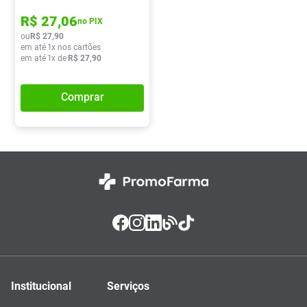
R$
27
,
06
no PIX
ou
R$
27
,
90
em até
1
x nos cartões
em até
1
x de
R$
27
,
90
Comprar
Institucional
Serviços