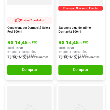
Promoção Sonho em Família
Restam 2 unidades!
Condicionador Dermacitá Geleia
Sabonete Líquido Íntimo
Real 300ml
Dermacitá 300ml
R$
14
,
45
R$
14
,
45
no PIX
no PIX
ou
R$
14
,
90
ou
R$
14
,
90
em até
1
x nos cartões
em até
1
x nos cartões
em até
1
x de
R$
14
,
90
em até
1
x de
R$
14
,
90
R$
14
,
16
R$
14
,
16
para assinantes
para assinantes
Comprar
Comprar