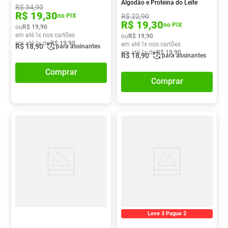
Algodão e Proteína do Leite
R$
34
,
90
500ml
R$
19
,
30
R$
22
,
90
no PIX
R$
19
,
30
no PIX
ou
R$
19
,
90
em até
1
x nos cartões
ou
R$
19
,
90
em até
1
x de
R$
19
,
90
em até
1
x nos cartões
R$
18
,
90
para assinantes
em até
1
x de
R$
19
,
90
R$
18
,
90
para assinantes
Comprar
Comprar
Leve 3 Pague 2