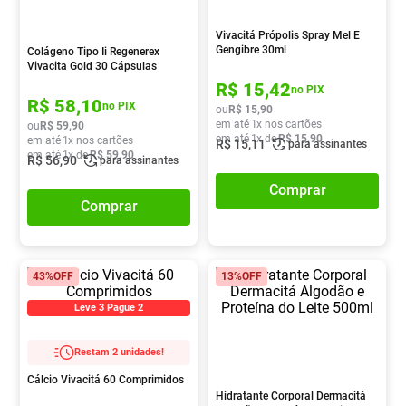
Pampers Confort Sec
8
º
Vivacitá Própolis Spray Mel E
Vitamina D
9
º
Gengibre 30ml
Colágeno Tipo Ii Regenerex
Vivacita Gold 30 Cápsulas
Soro Fisiológico
10
º
R$
15
,
42
no PIX
R$
58
,
10
no PIX
ou
R$
15
,
90
em até
1
x nos cartões
ou
R$
59
,
90
em até
1
x de
R$
15
,
90
em até
1
x nos cartões
R$
15
,
11
para assinantes
em até
1
x de
R$
59
,
90
R$
56
,
90
para assinantes
Comprar
Comprar
43%
OFF
13%
OFF
Leve 3 Pague 2
Restam 2 unidades!
Cálcio Vivacitá 60 Comprimidos
Hidratante Corporal Dermacitá