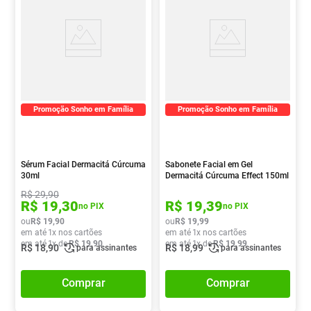
Promoção Sonho em Família
Promoção Sonho em Família
Sérum Facial Dermacitá Cúrcuma
Sabonete Facial em Gel
30ml
Dermacitá Cúrcuma Effect 150ml
R$
29
,
90
R$
19
,
30
R$
19
,
39
no PIX
no PIX
ou
R$
19
,
90
ou
R$
19
,
99
em até
1
x nos cartões
em até
1
x nos cartões
em até
1
x de
R$
19
,
90
em até
1
x de
R$
19
,
99
R$
18
,
90
R$
18
,
99
para assinantes
para assinantes
Comprar
Comprar