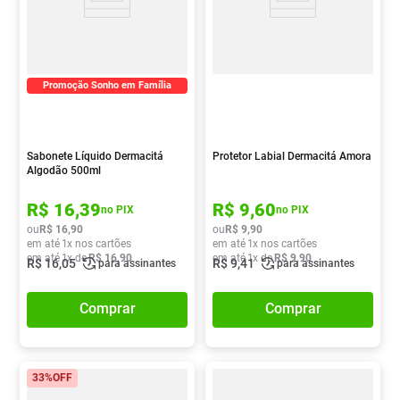
Promoção Sonho em Família
Sabonete Líquido Dermacitá
Protetor Labial Dermacitá Amora
Algodão 500ml
R$
16
,
39
R$
9
,
60
no PIX
no PIX
ou
R$
16
,
90
ou
R$
9
,
90
em até
1
x nos cartões
em até
1
x nos cartões
em até
1
x de
R$
16
,
90
em até
1
x de
R$
9
,
90
R$
16
,
05
R$
9
,
41
para assinantes
para assinantes
Comprar
Comprar
33%
OFF