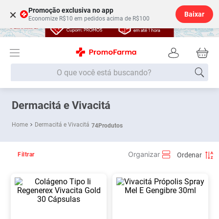
Promoção exclusiva no app
×
Baixar
Economize R$10 em pedidos acima de R$100
O que você está buscando?
Termos mais buscados
Dermacitá e Vivacitá
Fralda
1
º
Dermacitá e Vivacitá
74
Produtos
Lenço Umedecido
2
º
Medley
3
º
Filtrar
Fralda Xg
4
º
Fralda G
5
º
Desodorante
6
º
Shampoo
7
º