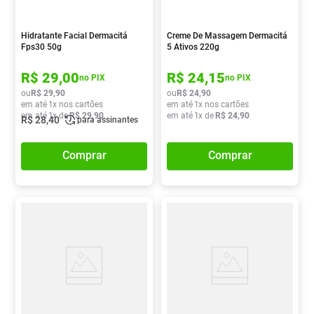
Hidratante Facial Dermacitá
Creme De Massagem Dermacitá
Fps30 50g
5 Ativos 220g
R$
29
,
00
R$
24
,
15
no PIX
no PIX
ou
R$
29
,
90
ou
R$
24
,
90
em até
1
x nos cartões
em até
1
x nos cartões
em até
1
x de
R$
29
,
90
em até
1
x de
R$
24
,
90
R$
28
,
40
para assinantes
Comprar
Comprar