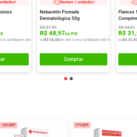
unidades!
Restam 1 unidades!
esivos
Nebacetin Pomada
Flancox
Dermatológica 50g
Comprim
R$
57
,
99
R$
54
,
61
R$
48
,
97
R$
31
,
IX
no PIX
 nos cartões
em até
3
x de
R$
ou
R$
37
,
50
22
,
48
em até
1
x nos cartões
em até
1
x de
R$
ou
50
R$
,
48
32
,
9
ar
Comprar
16%
OFF
17%
OFF