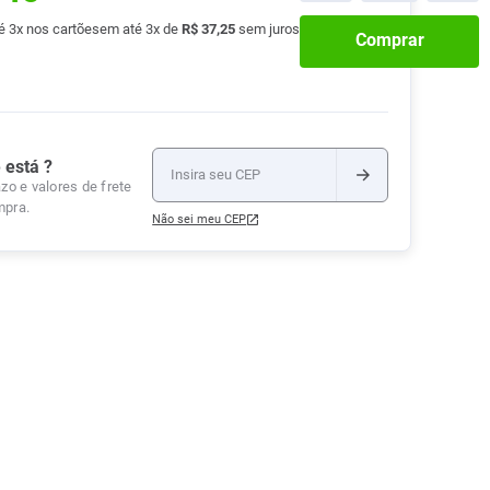
Tudo
té
3
x nos cartões
em até
3
x de
R$
37
,
25
sem juros
Tiras para Teste
Lenços e Toalhas
Talcos
Esponjas
Comprar
Umedecidas
Ver Tudo
Ver Tudo
Ver Tudo
Protetor de Colchão
Roupas Íntimas
Ver Tudo
 está ?
zo e valores de frete
mpra.
Não sei meu CEP