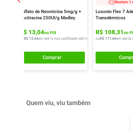
Restam 1 
Sulfato de Neomicina 5mg/g +
Loxonin Flex 7 Ad
Bacitracina 250UI/g Medley
Transdérmicos
Genérico Pomada
Dermatológica 15g
R$
13
,
04
R$
108
,
31
no PIX
no P
ou
R$
13
,
44
em até
1
x nos cartões
em até
1
x de
R$
ou
13
R$
,
44
111
,
66
em até
3
x
Comprar
Compr
Quem viu, viu também