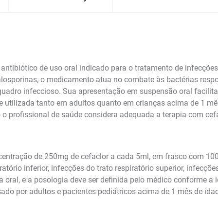
tibiótico de uso oral indicado para o tratamento de infecçõe
alosporinas, o medicamento atua no combate às bactérias respon
 quadro infeccioso. Sua apresentação em suspensão oral facilit
 utilizada tanto em adultos quanto em crianças acima de 1 mê
 o profissional de saúde considera adequada a terapia com cefa
entração de 250mg de cefaclor a cada 5ml, em frasco com 100m
tório inferior, infecções do trato respiratório superior, infecçõe
ia oral, e a posologia deve ser definida pelo médico conforme a 
do por adultos e pacientes pediátricos acima de 1 mês de idad