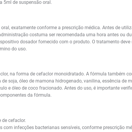
a 5ml de suspensão oral.
 oral, exatamente conforme a prescrição médica. Antes de utili
dministração costuma ser recomendada uma hora antes ou duas
spositivo dosador fornecido com o produto. O tratamento deve 
mino do uso.
or, na forma de cefaclor monoidratado. A fórmula também cont
ina de soja, óleo de mamona hidrogenado, vanilina, essência de
culo e óleo de coco fracionado. Antes do uso, é importante veri
 componentes da fórmula.
 de cefaclor.
s com infecções bacterianas sensíveis, conforme prescrição mé