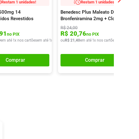
Restam 1 unidades!
Restam 1 unidades!
 500mg 14
Benedesc Plus Maleato De
idos Revestidos
Bronfeniramina 2mg + Cloridrato
De Fenilefrina 5mg Xarope
R$
24
,
00
120ml
91
R$
20
,
76
no PIX
no PIX
0
em até
1
x nos cartões
em até
1
x de
R$
ou
32
R$
,
90
21
,
40
em até
1
x nos cartões
em até
1
x de
Comprar
Comprar