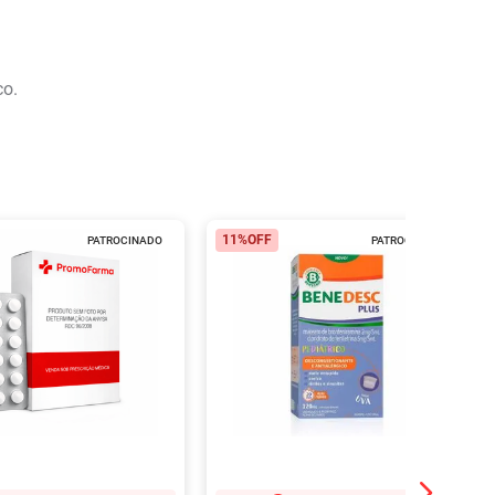
co.
11%
OFF
PATROCINADO
PATROCINADO