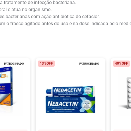
 tratamento de infecção bacteriana.
ral e atua no organismo.
es bacterianas com ação antibiótica do cefaclor.
com o frasco agitado antes do uso e na dose indicada pelo médi
13%
OFF
40%
OFF
PATROCINADO
PATROCINADO