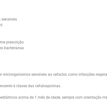
 sensíveis
ml
rme prescrição
es bacterianas
 microrganismos sensíveis ao cefaclor, como infecções respiratór
tencente à classe das cefalosporinas.
ediátricos acima de 1 mês de idade, sempre com orientação mé