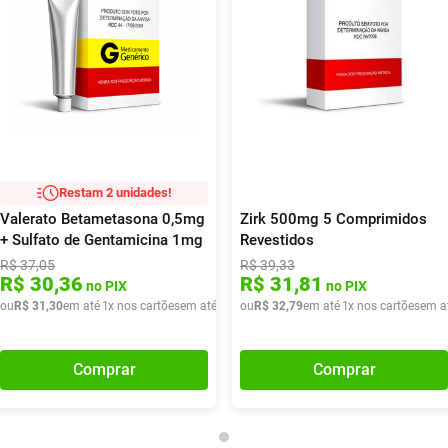
Restam 2 unidades!
Valerato Betametasona 0,5mg
Zirk 500mg 5 Comprimidos
+ Sulfato de Gentamicina 1mg
Revestidos
+ Tolnaftato 10mg +
R$
37
,
05
R$
39
,
33
R$
30
,
36
R$
31
,
81
Clioquinol 10mg Germed
no PIX
no PIX
Genérico Pomada 20g
ou
R$
31
,
30
em até
1
x nos cartões
em até
1
x de
ou
R$
R$
31
32
,
30
,
79
em até
1
x nos cartões
em a
Comprar
Comprar