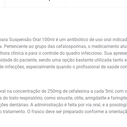
ra Suspensão Oral 100ml é um antibiótico de uso oral indicad
a. Pertencente ao grupo das cefalosporinas, o medicamento atu
lhora clínica e para o controle do quadro infeccioso. Sua apres
sidade do paciente, sendo uma opção bastante utilizada tanto
 de infecções, especialmente quando o profissional de saúde co
al na concentração de 250mg de cefalexina a cada 5ml, com vo
do trato respiratório, como sinusite, otite, amigdalite e faringi
ções dentárias. A administração é feita por via oral, e a posolo
ao tratamento. O frasco deve ser preparado conforme a orienta