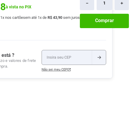
－
＋
58
Tudo
à vista no PIX
Tiras para Teste
Lenços e Toalhas
Talcos
Esponjas
Umedecidas
Ver Tudo
Ver Tudo
Ver Tudo
é
1
x nos cartões
em até
1
x de
R$
43
,
90
sem juros
Comprar
Protetor de Colchão
Roupas Íntimas
Ver Tudo
 está ?
zo e valores de frete
mpra.
Não sei meu CEP