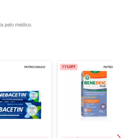
da pelo médico.
11%
OFF
PATROCINADO
PATROCINADO