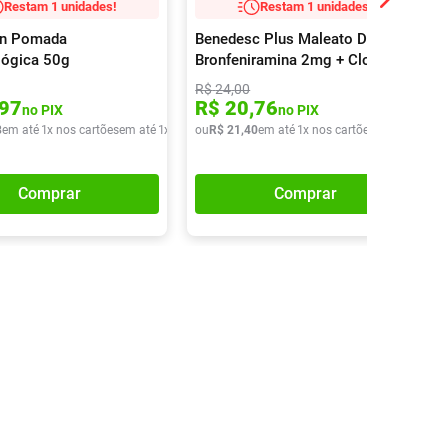
Restam 1 unidades!
Restam 1 unidades!
in Pomada
Benedesc Plus Maleato De
lógica 50g
Bronfeniramina 2mg + Cloridrato
De Fenilefrina 5mg Xarope
R$
24
,
00
120ml
97
R$
20
,
76
no PIX
no PIX
8
em até
1
x nos cartões
em até
1
x de
R$
ou
50
R$
,
48
21
,
40
em até
1
x nos cartões
em até
1
x de
Comprar
Comprar