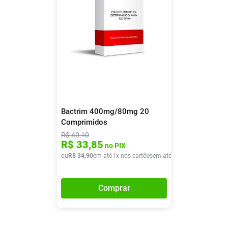
Bactrim 400mg/80mg 20
Comprimidos
R$
40
,
10
R$
33
,
85
no PIX
ou
R$
34
,
90
em até
1
x nos cartões
em até
1
x de
R$
34
,
90
Comprar