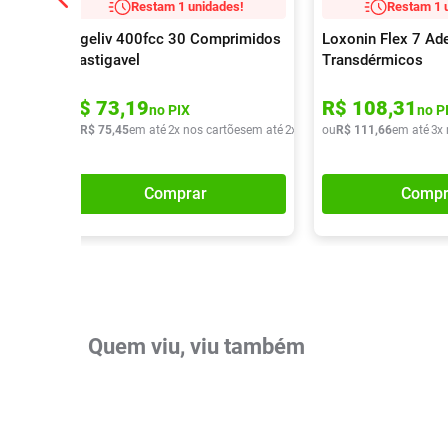
Restam 1 unidades!
Restam 1 
Digeliv 400fcc 30 Comprimidos
Loxonin Flex 7 Ad
Mastigavel
Transdérmicos
R$
73
,
19
R$
108
,
31
no PIX
no P
ou
R$
75
,
45
em até
2
x nos cartões
em até
2
x de
R$
ou
37
R$
,
72
111
,
66
em até
3
x
Comprar
Compr
Quem viu, viu também