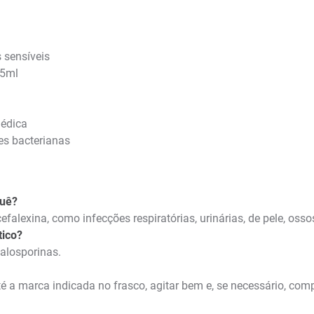
 sensíveis
 5ml
médica
es bacterianas
quê?
efalexina, como infecções respiratórias, urinárias, de pele, osso
tico?
falosporinas.
 a marca indicada no frasco, agitar bem e, se necessário, comp