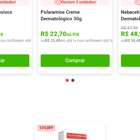
unidades!
Restam 2 unidades!
esivos
Polaramine Creme
Nebacet
Dermatológico 30g
Dermato
R$
57
,
99
R$
22
,
70
R$
48
,
IX
no PIX
 nos cartões
em até
3
x de
R$
ou
R$
37
,
23
22
,
40
em até
1
x nos cartões
em até
1
x de
R$
ou
23
R$
,
40
50
,
4
ar
Comprar
13%
OFF