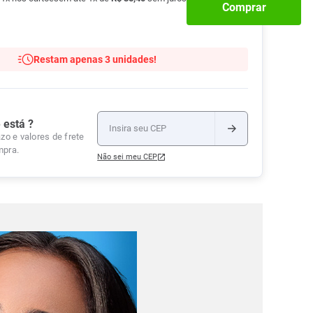
Comprar
Tudo
Tiras para Teste
Lenços e Toalhas
Talcos
Esponjas
Umedecidas
Ver Tudo
Ver Tudo
Ver Tudo
Restam apenas 3 unidades!
Protetor de Colchão
Roupas Íntimas
Ver Tudo
 está ?
zo e valores de frete
mpra.
Não sei meu CEP