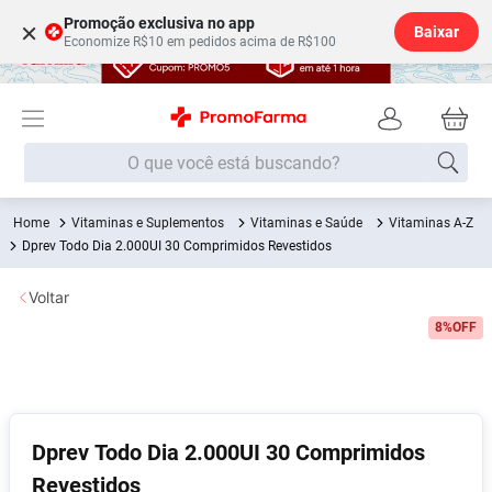
Promoção exclusiva no app
×
Baixar
Economize R$10 em pedidos acima de R$100
O que você está buscando?
Vitaminas e Suplementos
Vitaminas e Saúde
Vitaminas A-Z
Termos mais buscados
Dprev Todo Dia 2.000UI 30 Comprimidos Revestidos
Fralda
1
º
Voltar
Lenço Umedecido
2
º
8%
OFF
Medley
3
º
Fralda Xg
4
º
Fralda G
5
º
Shampoo
6
º
Dprev Todo Dia 2.000UI 30 Comprimidos
Revestidos
Desodorante
7
º