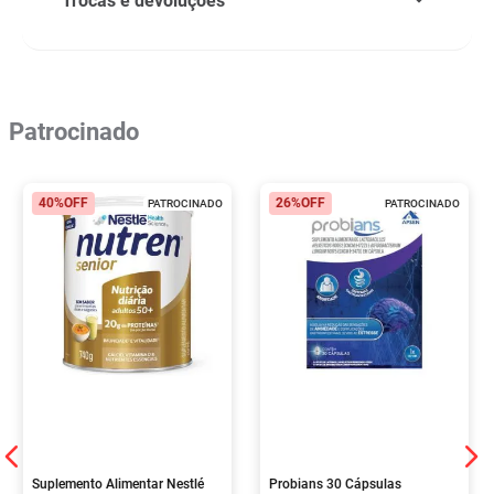
Trocas e devoluções
Patrocinado
40%
OFF
26%
OFF
PATROCINADO
PATROCINADO
Suplemento Alimentar Nestlé
Probians 30 Cápsulas