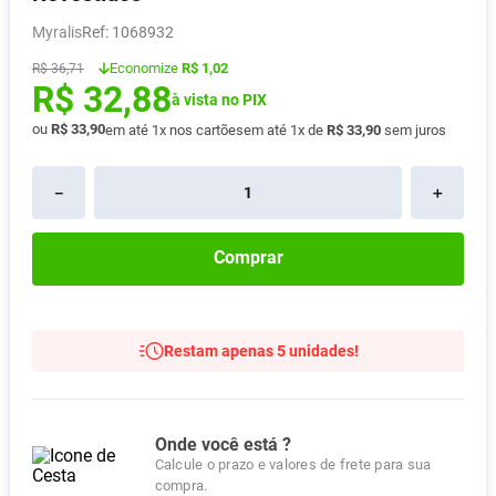
Pampers Confort Sec
8
º
Myralis
:
1068932
Vitamina D
9
º
Economize
R$ 1,02
R$
36
,
71
R$
32
,
88
Soro Fisiológico
10
º
à vista no PIX
ou
R$
33
,
90
em até
1
x nos cartões
em até
1
x de
R$
33
,
90
sem juros
－
＋
Comprar
Restam apenas 5 unidades!
Onde você está ?
Calcule o prazo e valores de frete para sua
compra.