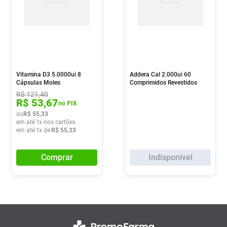
Vitamina D3 5.0000ui 8
Addera Cal 2.000ui 60
Cápsulas Moles
Comprimidos Revestidos
R$
121
,
40
R$
53
,
67
no PIX
ou
R$
55
,
33
em até
1
x nos cartões
em até
1
x de
R$
55
,
33
Comprar
Indisponível