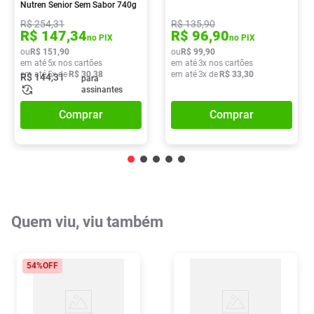
Nutren Senior Sem Sabor 740g
R$
254
,
31
R$
135
,
90
R$
147
,
34
R$
96
,
90
no PIX
no PIX
ou
R$
151
,
90
ou
R$
99
,
90
em até
5
x nos cartões
em até
3
x nos cartões
em até
5
x de
R$
30
,
38
em até
3
x de
R$
33
,
30
R$
144
,
31
para
assinantes
Comprar
Comprar
Quem viu, viu também
54%
OFF