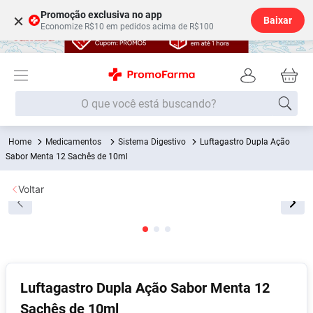
Promoção exclusiva no app
×
Baixar
Economize R$10 em pedidos acima de R$100
O que você está buscando?
Medicamentos
Sistema Digestivo
Luftagastro Dupla Ação
Termos mais buscados
Sabor Menta 12 Sachês de 10ml
Fralda
1
º
Voltar
Lenço Umedecido
2
º
Medley
3
º
Fralda Xg
4
º
Fralda G
5
º
Desodorante
6
º
Luftagastro Dupla Ação Sabor Menta 12
Sachês de 10ml
Shampoo
7
º