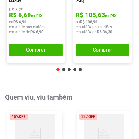
Medley
250g
R$
8
,
29
R$
6
,
69
R$
105
,
63
no PIX
no PIX
ou
R$
6
,
90
ou
R$
108
,
90
em até
1
x nos cartões
em até
3
x nos cartões
em até
1
x de
R$
6
,
90
em até
3
x de
R$
36
,
30
Comprar
Comprar
Quem viu, viu também
15%
OFF
22%
OFF