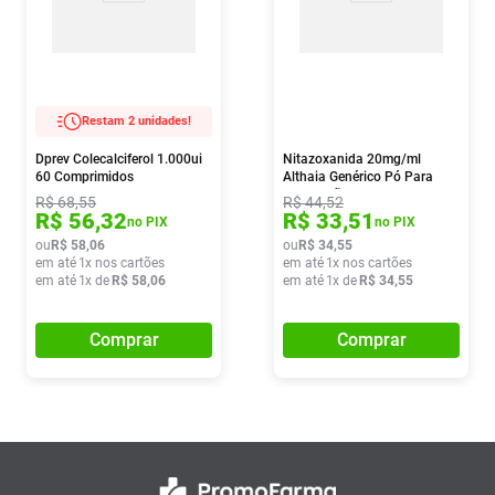
Restam 2 unidades!
Dprev Colecalciferol 1.000ui
Nitazoxanida 20mg/ml
60 Comprimidos
Althaia Genérico Pó Para
Suspensão Oral 100ml
R$
68
,
55
R$
44
,
52
R$
56
,
32
R$
33
,
51
no PIX
no PIX
ou
R$
58
,
06
ou
R$
34
,
55
em até
1
x nos cartões
em até
1
x nos cartões
em até
1
x de
R$
58
,
06
em até
1
x de
R$
34
,
55
Comprar
Comprar