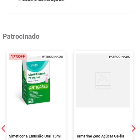
Patrocinado
17%
OFF
PATROCINADO
PATROCINADO
Simeticona Emulsão Oral 15ml
Tamarine Zero Açúcar Geléia