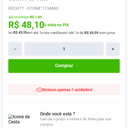
Absorvente
8
º
RECKITT - OTC
:
1134860
Pampers Confort Sec
9
º
Economize
R$ 1,49
R$
48
,
10
Lavitan
à vista no PIX
10
º
ou
R$
49
,
59
em até
1
x nos cartões
em até
1
x de
R$
49
,
59
sem juros
－
＋
Comprar
Restam apenas 1 unidades!
Onde você está ?
Calcule o prazo e valores de frete para sua
compra.