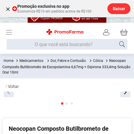
Promoção exclusiva no app
×
Baixar
Economize R$10 em pedidos acima de R$100
O que você está buscando?
Medicamentos
Dor, Febre e Contusão
Cólica
Neocopan
Termos mais buscados
Composto Butilbrometo de Escopolamina 6,67mg + Dipirona 333,4mg Solução
Oral 10ml
Fralda
1
º
Medley
2
º
Voltar
Lenço Umedecido
3
º
Fralda Xg
4
º
Fralda G
5
º
Shampoo
6
º
Neocopan Composto Butilbrometo de
Desodorante
7
º