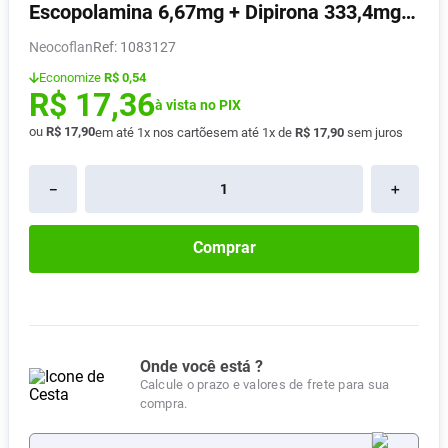
Escopolamina 6,67mg + Dipirona 333,4mg
Absorvente
8
º
Solução Oral 10ml
Neocoflan
:
1083127
Vitamina D
9
º
Economize
R$ 0,54
Lavitan
10
º
R$
17
,
36
à vista no PIX
ou
R$
17
,
90
em até
1
x nos cartões
em até
1
x de
R$
17
,
90
sem juros
－
＋
Comprar
Onde você está ?
Calcule o prazo e valores de frete para sua
compra.