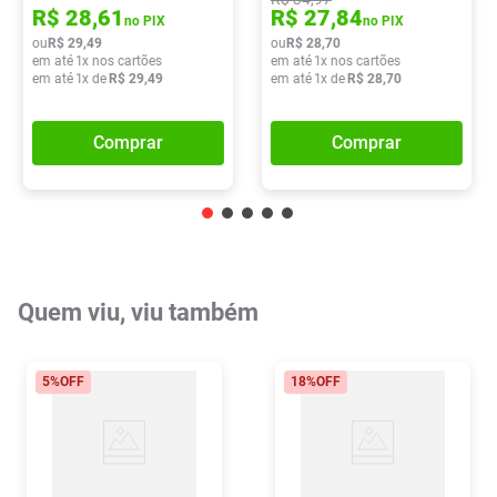
R$
28
,
61
R$
27
,
84
no PIX
no PIX
ou
R$
29
,
49
ou
R$
28
,
70
em até
1
x nos cartões
em até
1
x nos cartões
em até
1
x de
R$
29
,
49
em até
1
x de
R$
28
,
70
Comprar
Comprar
Quem viu, viu também
5%
OFF
18%
OFF