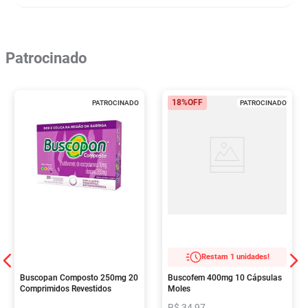
Patrocinado
18%
OFF
PATROCINADO
PATROCINADO
Restam 1 unidades!
Buscopan Composto 250mg 20
Buscofem 400mg 10 Cápsulas
Comprimidos Revestidos
Moles
R$
34
,
97