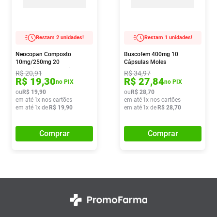
Restam 2 unidades!
Restam 1 unidades!
Neocopan Composto
Buscofem 400mg 10
10mg/250mg 20
Cápsulas Moles
Comprimidos Revestidos
R$
20
,
91
R$
34
,
97
R$
19
,
30
R$
27
,
84
no PIX
no PIX
ou
R$
19
,
90
ou
R$
28
,
70
em até
1
x nos cartões
em até
1
x nos cartões
em até
1
x de
R$
19
,
90
em até
1
x de
R$
28
,
70
Comprar
Comprar