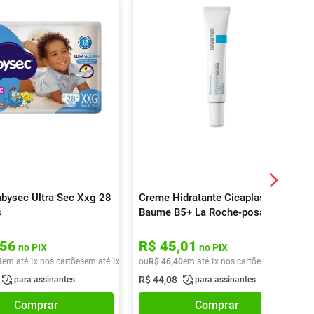
abysec Ultra Sec Xxg 28
Creme Hidratante Cicaplast
s
Baume B5+ La Roche-posay
20ml
56
R$
45
,
01
no PIX
no PIX
8
em até
1
x nos cartões
em até
1
x de
R$
ou
43
R$
,
88
46
,
40
em até
1
x nos cartões
em até
1
x de
R$
44
,
08
para assinantes
para assinantes
Comprar
Comprar