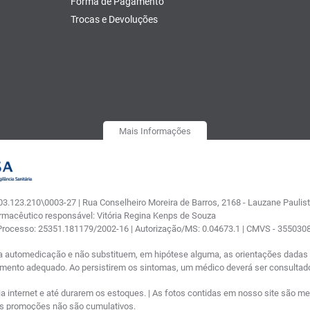
Forma de Pagamento
Trocas e Devoluções
Mais Informações
.123.210\0003-27 | Rua Conselheiro Moreira de Barros, 2168 - Lauzane Paulista
armacêutico responsável: Vitória Regina Kenps de Souza
 Processo: 25351.181179/2002-16 | Autorização/MS: 0.04673.1 | CMVS - 35503
a automedicação e não substituem, em hipótese alguma, as orientações dadas p
tamento adequado. Ao persistirem os sintomas, um médico deverá ser consultad
nternet e até durarem os estoques. | As fotos contidas em nosso site são meram
ras promoções não são cumulativos.