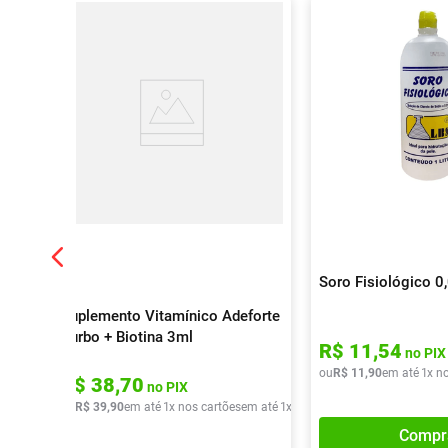
Soro Fisiológico 0
Suplemento Vitamínico Adeforte
Turbo + Biotina 3ml
R$
11
,
54
no PIX
ou
R$
11
,
90
em até
1
x n
R$
38
,
70
no PIX
ou
R$
39
,
90
em até
1
x nos cartões
em até
1
x de
R$
39
,
90
Compr