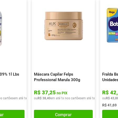
,09% 1l Lbs
Máscara Capilar Felps
Fralda B
Professional Marula 300g
Unidade
R$
37
,
25
R$
42
,
no PIX
os cartões
em até
1
x de
R$
ou
11
R$
,
90
38
,
40
em até
1
x nos cartões
em até
1
x de
R$
ou
38
R$
,
40
43
,
8
R$
41
,
69
ar
Comprar