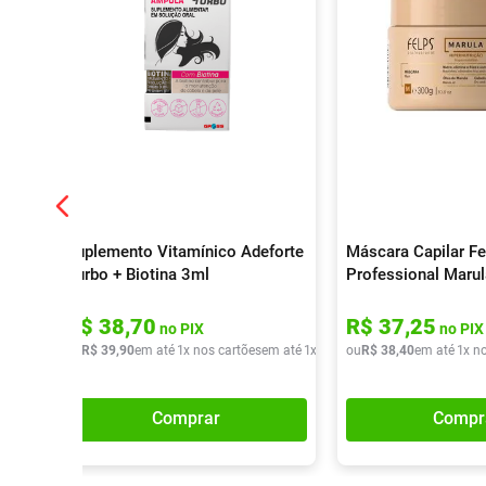
Suplemento Vitamínico Adeforte
Máscara Capilar Fe
Turbo + Biotina 3ml
Professional Maru
R$
38
,
70
R$
37
,
25
no PIX
no PIX
ou
R$
39
,
90
em até
1
x nos cartões
em até
1
x de
R$
ou
39
R$
,
90
38
,
40
em até
1
x n
Comprar
Compr