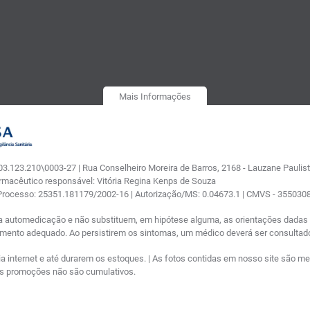
Mais Informações
.123.210\0003-27 | Rua Conselheiro Moreira de Barros, 2168 - Lauzane Paulista
armacêutico responsável: Vitória Regina Kenps de Souza
 Processo: 25351.181179/2002-16 | Autorização/MS: 0.04673.1 | CMVS - 35503
a automedicação e não substituem, em hipótese alguma, as orientações dadas p
tamento adequado. Ao persistirem os sintomas, um médico deverá ser consultad
nternet e até durarem os estoques. | As fotos contidas em nosso site são meram
ras promoções não são cumulativos.