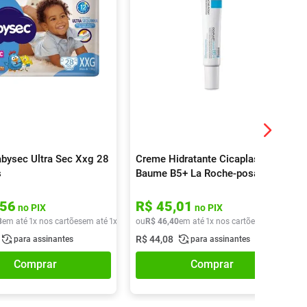
abysec Ultra Sec Xxg 28
Creme Hidratante Cicaplast
s
Baume B5+ La Roche-posay
20ml
56
R$
45
,
01
no PIX
no PIX
8
em até
1
x nos cartões
em até
1
x de
R$
ou
43
R$
,
88
46
,
40
em até
1
x nos cartões
em até
1
x de
R$
44
,
08
para assinantes
para assinantes
Comprar
Comprar