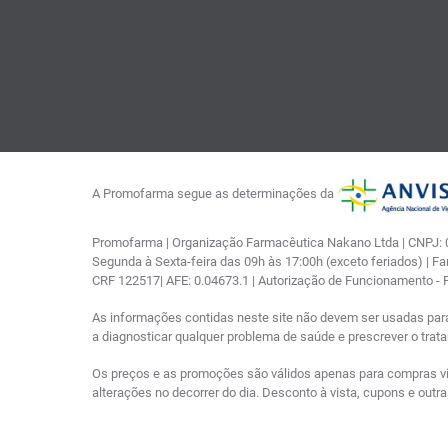
A Promofarma segue as determinações da
Promofarma | Organização Farmacêutica Nakano Ltda | CNPJ: 03
Segunda à Sexta-feira das 09h às 17:00h (exceto feriados) | F
CRF 122517| AFE: 0.04673.1 | Autorização de Funcionamento -
As informações contidas neste site não devem ser usadas par
a diagnosticar qualquer problema de saúde e prescrever o tra
Os preços e as promoções são válidos apenas para compras via i
alterações no decorrer do dia. Desconto à vista, cupons e out