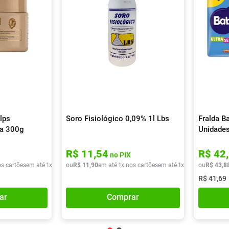
lps
Soro Fisiológico 0,09% 1l Lbs
Fralda B
la 300g
Unidade
R$
11
,
54
R$
42
,
no PIX
os cartões
em até
1
x de
R$
ou
38
R$
,
40
11
,
90
em até
1
x nos cartões
em até
1
x de
R$
ou
11
R$
,
90
43
,
8
R$
41
,
69
ar
Comprar