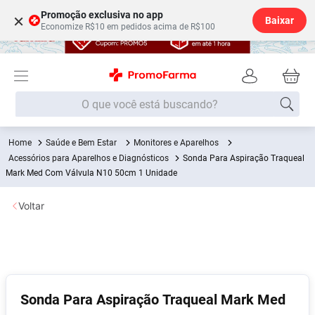
Promoção exclusiva no app
×
Baixar
Economize R$10 em pedidos acima de R$100
O que você está buscando?
Saúde e Bem Estar
Monitores e Aparelhos
Termos mais buscados
Acessórios para Aparelhos e Diagnósticos
Sonda Para Aspiração Traqueal
Fralda
Mark Med Com Válvula N10 50cm 1 Unidade
1
º
Medley
2
º
Voltar
Lenço Umedecido
3
º
Fralda Xg
4
º
Fralda G
5
º
Shampoo
6
º
Sonda Para Aspiração Traqueal Mark Med
Desodorante
7
º