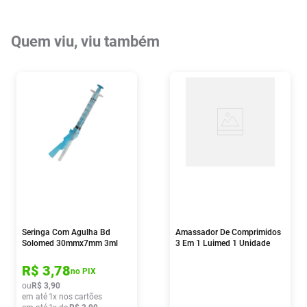
Quem viu, viu também
Seringa Com Agulha Bd
Amassador De Comprimidos
Solomed 30mmx7mm 3ml
3 Em 1 Luimed 1 Unidade
R$
3
,
78
no PIX
ou
R$
3
,
90
em até
1
x nos cartões