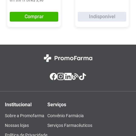
em até
1
x de
R$
3
,
90
Comprar
Indisponível
Institucional
Serviços
Sobre a Promofarma
Convênio Farmácia
Nossas lojas
Serviços Farmacêuticos
Política de Privacidade