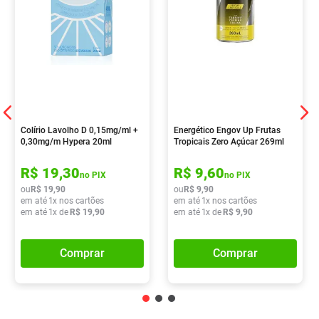
Colírio Lavolho D 0,15mg/ml +
Energético Engov Up Frutas
0,30mg/m Hypera 20ml
Tropicais Zero Açúcar 269ml
R$
19
,
30
R$
9
,
60
no PIX
no PIX
ou
R$
19
,
90
ou
R$
9
,
90
em até
1
x nos cartões
em até
1
x nos cartões
em até
1
x de
R$
19
,
90
em até
1
x de
R$
9
,
90
Comprar
Comprar