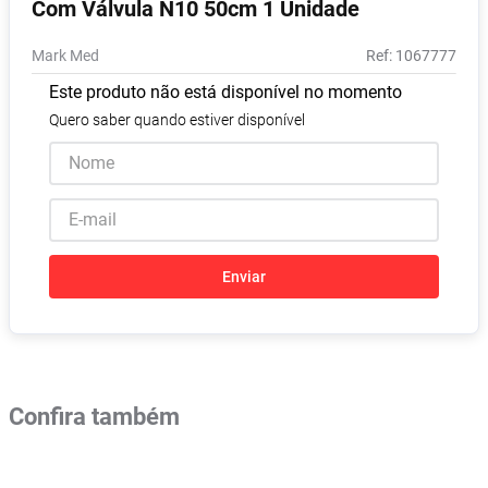
Com Válvula N10 50cm 1 Unidade
Absorvente
8
º
Mark Med
:
1067777
Vitamina D
9
º
Este produto não está disponível no momento
Lavitan
10
º
Quero saber quando estiver disponível
Enviar
Confira também