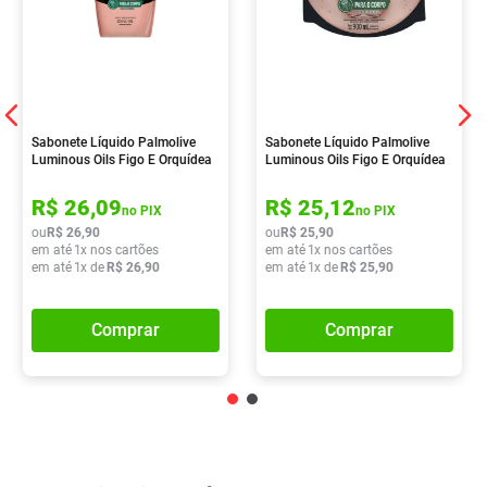
Sabonete Líquido Palmolive
Sabonete Líquido Palmolive
Luminous Oils Figo E Orquídea
Luminous Oils Figo E Orquídea
Branca 650ml
Branca 900ml
R$
26
,
09
R$
25
,
12
no PIX
no PIX
ou
R$
26
,
90
ou
R$
25
,
90
em até
1
x nos cartões
em até
1
x nos cartões
em até
1
x de
R$
26
,
90
em até
1
x de
R$
25
,
90
Comprar
Comprar