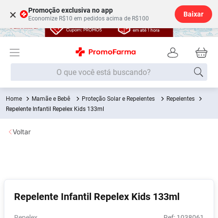
Promoção exclusiva no app
×
Baixar
Economize R$10 em pedidos acima de R$100
O que você está buscando?
Mamãe e Bebê
Proteção Solar e Repelentes
Repelentes
Termos mais buscados
Repelente Infantil Repelex Kids 133ml
Fralda
1
º
Voltar
Lenço Umedecido
2
º
Medley
3
º
Fralda Xg
4
º
Fralda G
5
º
Repelente Infantil Repelex Kids 133ml
Desodorante
6
º
Shampoo
7
º
Repelex
:
1038061