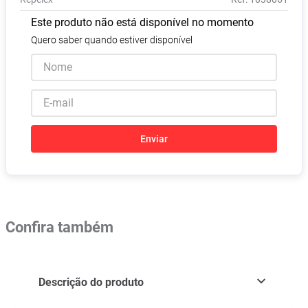
Absorvente
8
º
Este produto não está disponível no momento
Pampers Confort Sec
9
º
Quero saber quando estiver disponível
Lavitan
10
º
Enviar
Confira também
Descrição do produto