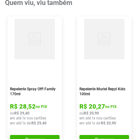
Quem viu, viu também
Repelente Spray Off! Family
Repelente Muriel Repyl Kids
170ml
100ml
R$
28
,
52
R$
20
,
27
no PIX
no PIX
ou
R$
29
,
40
ou
R$
20
,
90
em até
1
x nos cartões
em até
1
x nos cartões
em até
1
x de
R$
29
,
40
em até
1
x de
R$
20
,
90