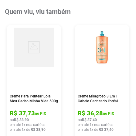
Quem viu, viu também
Creme Para Pentear Lola
Creme Milagroso 3 Em 1
Meu Cacho Minha Vida 500g
Cabelo Cacheado L'oréal
Paris Elseve Cachos Longos
Dos Sonhos 500ml
R$
37
,
73
R$
36
,
28
no PIX
no PIX
ou
R$
38
,
90
ou
R$
37
,
40
em até
1
x nos cartões
em até
1
x nos cartões
em até
1
x de
R$
38
,
90
em até
1
x de
R$
37
,
40