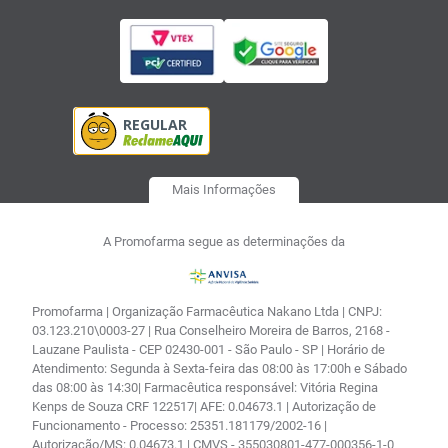
Mais Informações
A Promofarma segue as determinações da
Promofarma | Organização Farmacêutica Nakano Ltda | CNPJ:
03.123.210\0003-27 | Rua Conselheiro Moreira de Barros, 2168 -
Lauzane Paulista - CEP 02430-001 - São Paulo - SP | Horário de
Atendimento: Segunda à Sexta-feira das 08:00 às 17:00h e Sábado
das 08:00 às 14:30| Farmacêutica responsável: Vitória Regina
Kenps de Souza CRF 122517| AFE: 0.04673.1 | Autorização de
Funcionamento - Processo: 25351.181179/2002-16 |
Autorização/MS: 0.04673.1 | CMVS - 355030801-477-000356-1-0