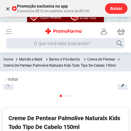
Promoção exclusiva no app
×
Baixar
Economize R$10 em pedidos acima de R$100
O que você está buscando?
Mamãe e Bebê
Banho e Pós-Banho
Creme de Pentear
Termos mais buscados
Creme De Pentear Palmolive Naturals Kids Todo Tipo De Cabelo 150ml
Fralda
1
º
Voltar
Medley
2
º
Lenço Umedecido
3
º
Fralda Xg
4
º
Fralda G
5
º
Creme De Pentear Palmolive Naturals Kids
Shampoo
6
º
Todo Tipo De Cabelo 150ml
Desodorante
7
º