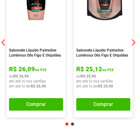
Sabonete Líquido Palmolive
Sabonete Líquido Palmolive
Luminous Oils Figo E Orquídea
Luminous Oils Figo E Orquídea
Branca 650ml
Branca 900ml
R$
26
,
09
R$
25
,
12
no PIX
no PIX
ou
R$
26
,
90
ou
R$
25
,
90
em até
1
x nos cartões
em até
1
x nos cartões
em até
1
x de
R$
26
,
90
em até
1
x de
R$
25
,
90
Comprar
Comprar