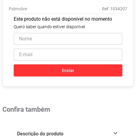
Absorvente
8
º
Palmolive
:
1034207
Lavitan
9
º
Este produto não está disponível no momento
Vitamina D
10
º
Quero saber quando estiver disponível
Enviar
Confira também
Descrição do produto