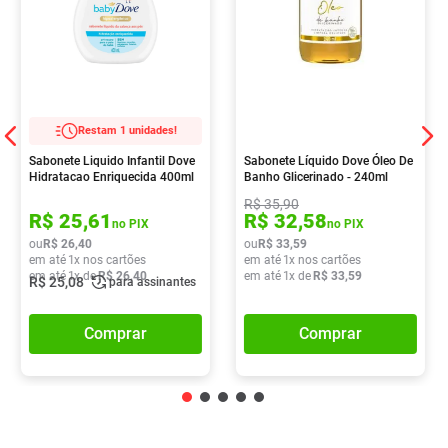
Restam 1 unidades!
Sabonete Liquido Infantil Dove
Sabonete Líquido Dove Óleo De
Hidratacao Enriquecida 400ml
Banho Glicerinado - 240ml
R$
35
,
90
R$
25
,
61
R$
32
,
58
no PIX
no PIX
ou
R$
26
,
40
ou
R$
33
,
59
em até
1
x nos cartões
em até
1
x nos cartões
em até
1
x de
R$
26
,
40
em até
1
x de
R$
33
,
59
R$
25
,
08
para assinantes
Comprar
Comprar