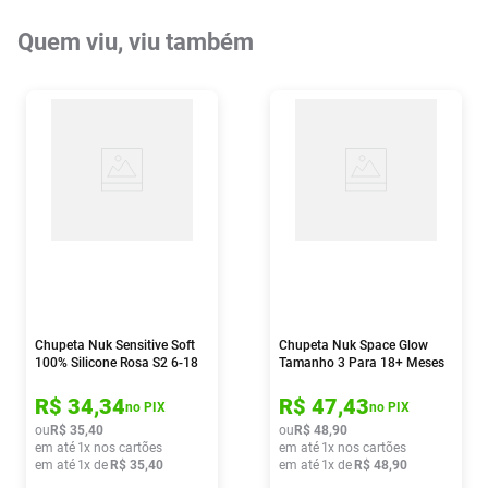
Quem viu, viu também
Chupeta Nuk Sensitive Soft
Chupeta Nuk Space Glow
100% Silicone Rosa S2 6-18
Tamanho 3 Para 18+ Meses
Meses
Neutral
R$
34
,
34
R$
47
,
43
no PIX
no PIX
ou
R$
35
,
40
ou
R$
48
,
90
em até
1
x nos cartões
em até
1
x nos cartões
em até
1
x de
R$
35
,
40
em até
1
x de
R$
48
,
90