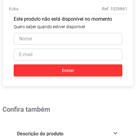
Absorvente
8
º
Kuka
:
1029861
Pampers Confort Sec
9
º
Este produto não está disponível no momento
Lavitan
10
º
Quero saber quando estiver disponível
Enviar
Confira também
Descrição do produto