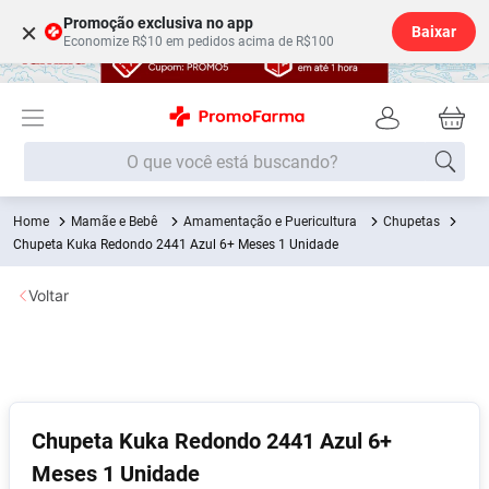
Promoção exclusiva no app
×
Baixar
Economize R$10 em pedidos acima de R$100
O que você está buscando?
Mamãe e Bebê
Amamentação e Puericultura
Chupetas
Termos mais buscados
Chupeta Kuka Redondo 2441 Azul 6+ Meses 1 Unidade
Fralda
1
º
Voltar
Lenço Umedecido
2
º
Medley
3
º
Fralda Xg
4
º
Fralda G
5
º
Chupeta Kuka Redondo 2441 Azul 6+
Desodorante
6
º
Meses 1 Unidade
Shampoo
7
º