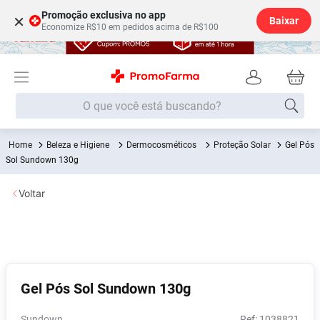
Promoção exclusiva no app
×
Baixar
Economize R$10 em pedidos acima de R$100
O que você está buscando?
Beleza e Higiene
Dermocosméticos
Proteção Solar
Gel Pós
Termos mais buscados
Sol Sundown 130g
Fralda
1
º
Voltar
Medley
2
º
Lenço Umedecido
3
º
Fralda Xg
4
º
Fralda G
5
º
Gel Pós Sol Sundown 130g
Shampoo
6
º
Desodorante
7
º
Sundown
:
1038821