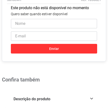
Absorvente
8
º
Este produto não está disponível no momento
Lavitan
9
º
Quero saber quando estiver disponível
Vitamina D
10
º
Enviar
Confira também
Descrição do produto