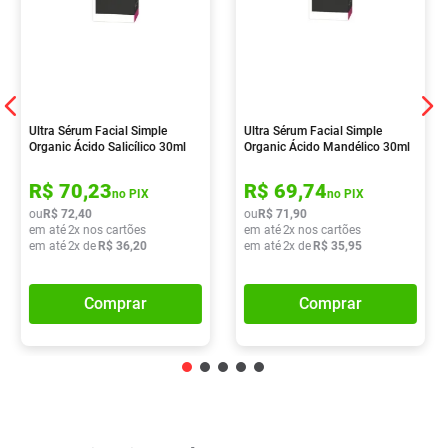
Ultra Sérum Facial Simple
Ultra Sérum Facial Simple
Organic Ácido Salicílico 30ml
Organic Ácido Mandélico 30ml
R$
70
,
23
R$
69
,
74
no PIX
no PIX
ou
R$
72
,
40
ou
R$
71
,
90
em até
2
x nos cartões
em até
2
x nos cartões
em até
2
x de
R$
36
,
20
em até
2
x de
R$
35
,
95
Comprar
Comprar