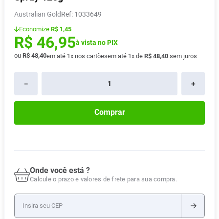
Absorvente
8
º
Australian Gold
:
1033649
Vitamina D
9
º
Economize
R$ 1,45
R$
46
,
95
Lavitan
à vista no PIX
10
º
ou
R$
48
,
40
em até
1
x nos cartões
em até
1
x de
R$
48
,
40
sem juros
－
＋
Comprar
Onde você está ?
Calcule o prazo e valores de frete para sua compra.