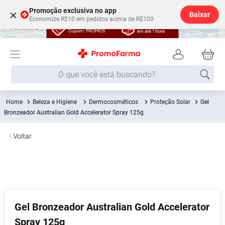
Promoção exclusiva no app
×
Baixar
Economize R$10 em pedidos acima de R$100
O que você está buscando?
Beleza e Higiene
Dermocosméticos
Proteção Solar
Gel
Termos mais buscados
Bronzeador Australian Gold Accelerator Spray 125g
Fralda
1
º
Voltar
Medley
2
º
Lenço Umedecido
3
º
Fralda Xg
4
º
Fralda G
5
º
Shampoo
6
º
Gel Bronzeador Australian Gold Accelerator
Spray 125g
Desodorante
7
º