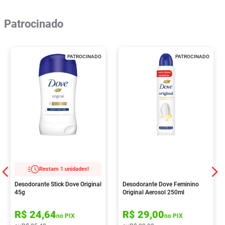
Patrocinado
PATROCINADO
PATROCINADO
Restam 1 unidades!
Desodorante Stick Dove Original
Desodorante Dove Feminino
45g
Original Aerosol 250ml
R$
24
,
64
R$
29
,
00
no PIX
no PIX