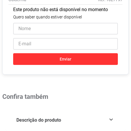
Absorvente
8
º
Este produto não está disponível no momento
Pampers Confort Sec
9
º
Quero saber quando estiver disponível
Lavitan
10
º
Enviar
Confira também
Descrição do produto