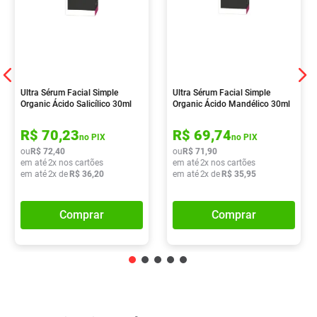
Ultra Sérum Facial Simple
Ultra Sérum Facial Simple
Organic Ácido Salicílico 30ml
Organic Ácido Mandélico 30ml
R$
70
,
23
R$
69
,
74
no PIX
no PIX
ou
R$
72
,
40
ou
R$
71
,
90
em até
2
x nos cartões
em até
2
x nos cartões
em até
2
x de
R$
36
,
20
em até
2
x de
R$
35
,
95
Comprar
Comprar