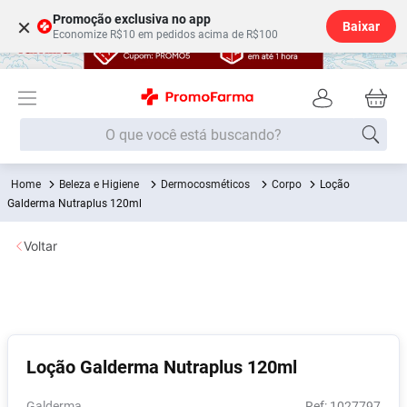
Promoção exclusiva no app
×
Baixar
Economize R$10 em pedidos acima de R$100
O que você está buscando?
Beleza e Higiene
Dermocosméticos
Corpo
Loção
Termos mais buscados
Galderma Nutraplus 120ml
Fralda
1
º
Voltar
Lenço Umedecido
2
º
Medley
3
º
Fralda Xg
4
º
Fralda G
5
º
Loção Galderma Nutraplus 120ml
Desodorante
6
º
Shampoo
7
º
Galderma
:
1027797