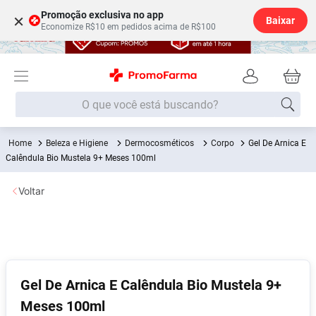
Promoção exclusiva no app
×
Baixar
Economize R$10 em pedidos acima de R$100
O que você está buscando?
Beleza e Higiene
Dermocosméticos
Corpo
Gel De Arnica E
Termos mais buscados
Calêndula Bio Mustela 9+ Meses 100ml
Fralda
1
º
Voltar
Medley
2
º
Lenço Umedecido
3
º
Fralda Xg
4
º
Fralda G
5
º
Gel De Arnica E Calêndula Bio Mustela 9+
Shampoo
6
º
Meses 100ml
Desodorante
7
º