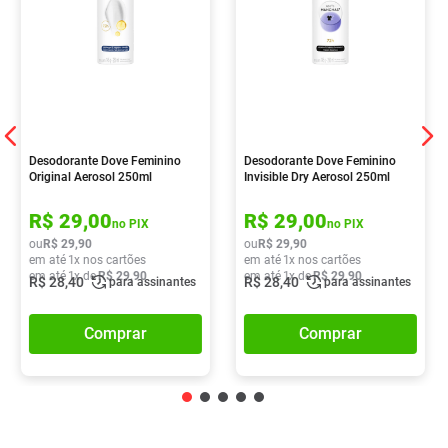
Desodorante Dove Feminino
Desodorante Dove Feminino
Original Aerosol 250ml
Invisible Dry Aerosol 250ml
R$
29
,
00
R$
29
,
00
no PIX
no PIX
ou
R$
29
,
90
ou
R$
29
,
90
em até
1
x nos cartões
em até
1
x nos cartões
em até
1
x de
R$
29
,
90
em até
1
x de
R$
29
,
90
R$
28
,
40
R$
28
,
40
para assinantes
para assinantes
Comprar
Comprar