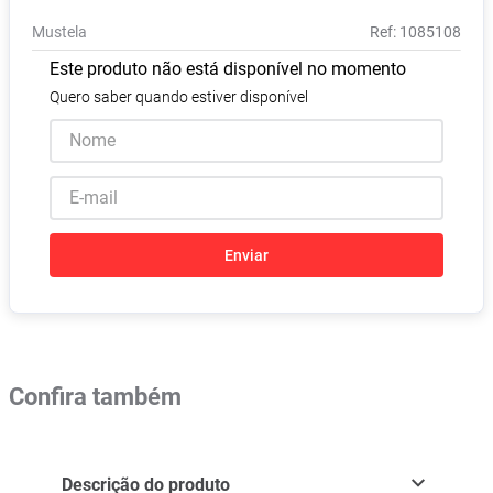
Absorvente
8
º
Mustela
:
1085108
Vitamina D
9
º
Este produto não está disponível no momento
Lavitan
10
º
Quero saber quando estiver disponível
Enviar
Confira também
Descrição do produto