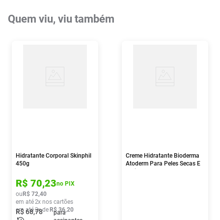
Quem viu, viu também
Hidratante Corporal Skinphil
Creme Hidratante Bioderma
450g
Atoderm Para Peles Secas E
Muito Secas 500ml
R$
70
,
23
no PIX
ou
R$
72
,
40
em até
2
x nos cartões
em até
2
x de
R$
36
,
20
R$
68
,
78
para