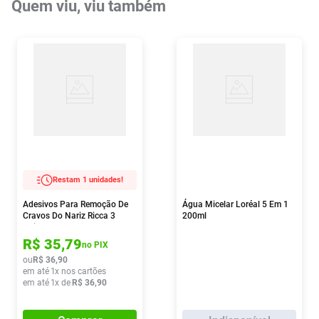
Quem viu, viu também
Restam 1 unidades!
Adesivos Para Remoção De
Água Micelar Loréal 5 Em 1
Cravos Do Nariz Ricca 3
200ml
Unidades
R$
35
,
79
no PIX
ou
R$
36
,
90
em até
1
x nos cartões
em até
1
x de
R$
36
,
90