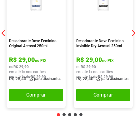
Desodorante Dove Feminino
Desodorante Dove Feminino
Original Aerosol 250ml
Invisible Dry Aerosol 250ml
R$
29
,
00
R$
29
,
00
no PIX
no PIX
ou
R$
29
,
90
ou
R$
29
,
90
em até
1
x nos cartões
em até
1
x nos cartões
em até
1
x de
R$
29
,
90
em até
1
x de
R$
29
,
90
R$
28
,
40
R$
28
,
40
para assinantes
para assinantes
Comprar
Comprar