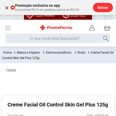
Promoção exclusiva no app
×
Baixar
Economize R$10 em pedidos acima de R$100
O que você está buscando?
Beleza e Higiene
Dermocosméticos
Rosto
Creme Facial Oil
Termos mais buscados
Control Skin Gel Plus 125g
Fralda
1
º
Voltar
Medley
2
º
Lenço Umedecido
3
º
Fralda Xg
4
º
Fralda G
5
º
Creme Facial Oil Control Skin Gel Plus 125g
Shampoo
6
º
Desodorante
7
º
NeoStrata
:
1083340