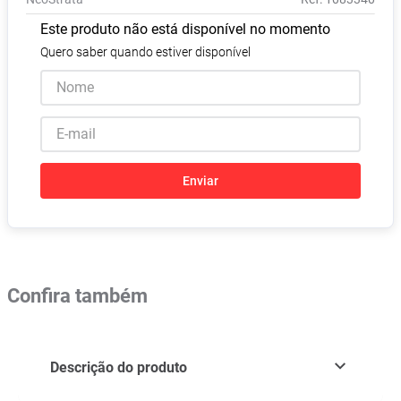
Absorvente
8
º
Este produto não está disponível no momento
Vitamina D
9
º
Quero saber quando estiver disponível
Lavitan
10
º
Enviar
Confira também
Descrição do produto