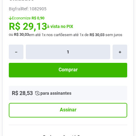
Absorvente
8
º
Bigfral
:
1082905
Lavitan
9
º
Economize
R$ 0,90
R$
29
,
13
Vitamina D
à vista no PIX
10
º
ou
R$
30
,
03
em até
1
x nos cartões
em até
1
x de
R$
30
,
03
sem juros
－
＋
Comprar
R$
28
,
53
para assinantes
Assinar