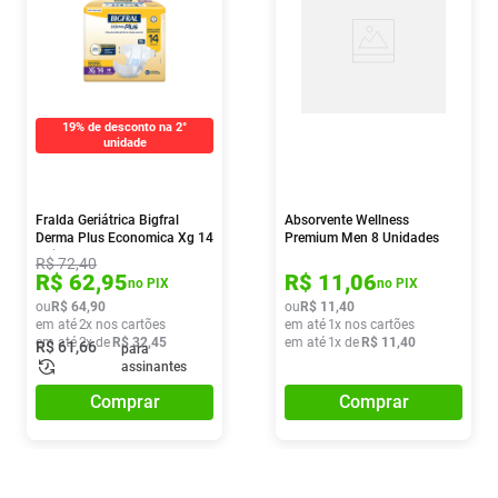
19% de desconto na 2°
unidade
Fralda Geriátrica Bigfral
Absorvente Wellness
Derma Plus Economica Xg 14
Premium Men 8 Unidades
Unidades
R$
72
,
40
R$
62
,
95
R$
11
,
06
no PIX
no PIX
ou
R$
64
,
90
ou
R$
11
,
40
em até
2
x nos cartões
em até
1
x nos cartões
em até
2
x de
R$
32
,
45
em até
1
x de
R$
11
,
40
R$
61
,
66
para
assinantes
Comprar
Comprar