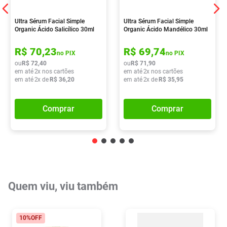
Ultra Sérum Facial Simple
Ultra Sérum Facial Simple
Organic Ácido Salicílico 30ml
Organic Ácido Mandélico 30ml
R$
70
,
23
R$
69
,
74
no PIX
no PIX
ou
R$
72
,
40
ou
R$
71
,
90
em até
2
x nos cartões
em até
2
x nos cartões
em até
2
x de
R$
36
,
20
em até
2
x de
R$
35
,
95
Comprar
Comprar
Quem viu, viu também
10%
OFF