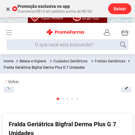
Promoção exclusiva no app
×
Baixar
Economize R$10 em pedidos acima de R$100
O que você está buscando?
Beleza e Higiene
Cuidados Geriátricos
Fraldas Geriátricas
Termos mais buscados
Fralda Geriátrica Bigfral Derma Plus G 7 Unidades
Fralda
1
º
Voltar
Medley
2
º
Lenço Umedecido
3
º
Fralda Xg
4
º
Fralda G
5
º
Shampoo
6
º
Fralda Geriátrica Bigfral Derma Plus G 7
Unidades
Desodorante
7
º