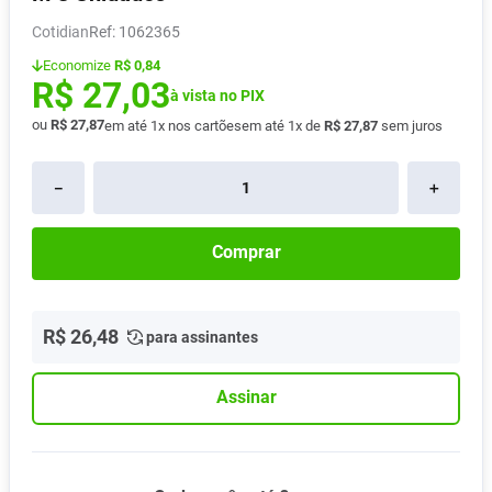
Absorvente
8
º
Cotidian
:
1062365
Vitamina D
9
º
Economize
R$ 0,84
R$
27
,
03
Lavitan
à vista no PIX
10
º
ou
R$
27
,
87
em até
1
x nos cartões
em até
1
x de
R$
27
,
87
sem juros
－
＋
Comprar
R$
26
,
48
para assinantes
Assinar