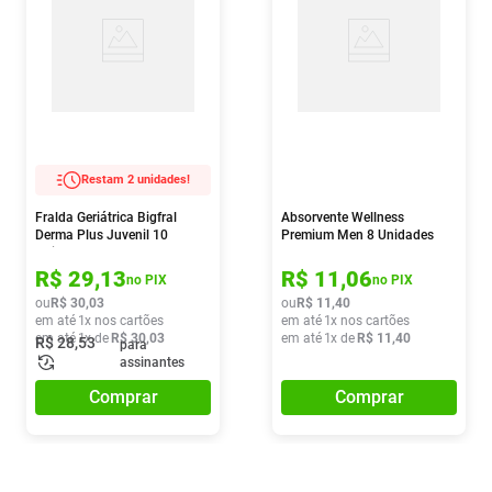
Restam 2 unidades!
Fralda Geriátrica Bigfral
Absorvente Wellness
Derma Plus Juvenil 10
Premium Men 8 Unidades
Unidades
R$
29
,
13
R$
11
,
06
no PIX
no PIX
ou
R$
30
,
03
ou
R$
11
,
40
em até
1
x nos cartões
em até
1
x nos cartões
em até
1
x de
R$
30
,
03
em até
1
x de
R$
11
,
40
R$
28
,
53
para
assinantes
Comprar
Comprar