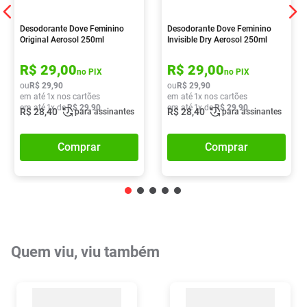
Desodorante Dove Feminino
Desodorante Dove Feminino
Original Aerosol 250ml
Invisible Dry Aerosol 250ml
R$
29
,
00
R$
29
,
00
no PIX
no PIX
ou
R$
29
,
90
ou
R$
29
,
90
em até
1
x nos cartões
em até
1
x nos cartões
em até
1
x de
R$
29
,
90
em até
1
x de
R$
29
,
90
R$
28
,
40
R$
28
,
40
para assinantes
para assinantes
Comprar
Comprar
Quem viu, viu também