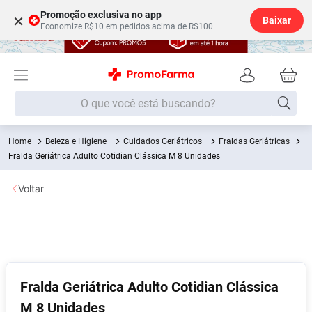
Promoção exclusiva no app
×
Baixar
Economize R$10 em pedidos acima de R$100
O que você está buscando?
Beleza e Higiene
Cuidados Geriátricos
Fraldas Geriátricas
Termos mais buscados
Fralda Geriátrica Adulto Cotidian Clássica M 8 Unidades
Fralda
1
º
Voltar
Medley
2
º
Lenço Umedecido
3
º
Fralda Xg
4
º
Fralda G
5
º
Shampoo
6
º
Fralda Geriátrica Adulto Cotidian Clássica
M 8 Unidades
Desodorante
7
º