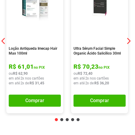
Loção Antiqueda Imecap Hair
Ultra Sérum Facial Simple
Max 100ml
Organic Ácido Salicílico 30ml
R$
61
,
01
R$
70
,
23
no PIX
no PIX
ou
R$
62
,
90
ou
R$
72
,
40
em até
2
x nos cartões
em até
2
x nos cartões
em até
2
x de
R$
31
,
45
em até
2
x de
R$
36
,
20
Comprar
Comprar