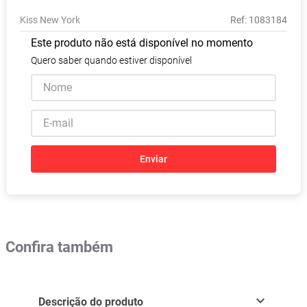
Absorvente
8
º
Kiss New York
:
1083184
Pampers Confort Sec
9
º
Este produto não está disponível no momento
Lavitan
10
º
Quero saber quando estiver disponível
Enviar
Confira também
Descrição do produto