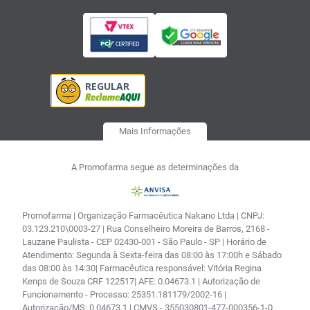
Mais Informações
A Promofarma segue as determinações da
Promofarma | Organização Farmacêutica Nakano Ltda | CNPJ:
03.123.210\0003-27 | Rua Conselheiro Moreira de Barros, 2168 -
Lauzane Paulista - CEP 02430-001 - São Paulo - SP | Horário de
Atendimento: Segunda à Sexta-feira das 08:00 às 17:00h e Sábado
das 08:00 às 14:30| Farmacêutica responsável: Vitória Regina
Kenps de Souza CRF 122517| AFE: 0.04673.1 | Autorização de
Funcionamento - Processo: 25351.181179/2002-16 |
Autorização/MS: 0.04673.1 | CMVS - 355030801-477-000356-1-0