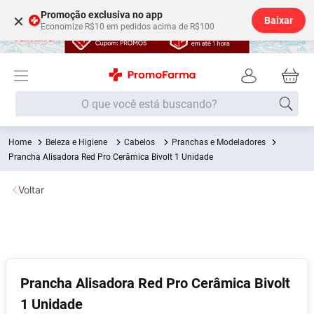
Promoção exclusiva no app
×
Baixar
Economize R$10 em pedidos acima de R$100
O que você está buscando?
Beleza e Higiene
Cabelos
Pranchas e Modeladores
Termos mais buscados
Prancha Alisadora Red Pro Cerâmica Bivolt 1 Unidade
Fralda
1
º
Voltar
Lenço Umedecido
2
º
Medley
3
º
Fralda Xg
4
º
Fralda G
5
º
Prancha Alisadora Red Pro Cerâmica Bivolt
Desodorante
6
º
1 Unidade
Shampoo
7
º