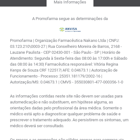
Mais Informações
A Promofarma segue as determinações da
Promofarma | Organização Farmacêutica Nakano Ltda | CNPJ:
03.123.210\0003-27 | Rua Conselheiro Moreira de Barros, 2168 -
Lauzane Paulista - CEP 02430-001 - São Paulo - SP | Horário de
Atendimento: Segunda à Sexta-feira das 08:00 às 17:00h e Sábado
das 08:00 às 14:30| Farmacêutica responsável: Vitória Regina
Kenps de Souza CRF 122517| AFE: 0.04673.1 | Autorização de
Funcionamento - Processo: 25351.181179/2002-16 |
Autorização/MS: 0.04673.1 | CMVS - 355030801-477-000356-1-0
As informações contidas neste site não devem ser usadas para
automedicação e não substituem, em hipótese alguma, as
orientações dadas pelo profissional da área médica. Somente o
médico está apto a diagnosticar qualquer problema de saúde e
prescrever o tratamento adequado. Ao persistirem os sintomas, um
médico deverá ser consultado.
Os preços e as promoções são válidos apenas para compras via