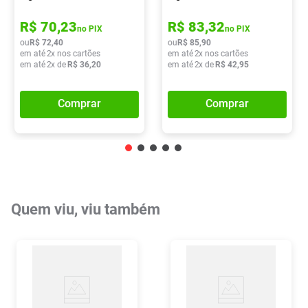
R$
70
,
23
R$
83
,
32
no PIX
no PIX
ou
R$
72
,
40
ou
R$
85
,
90
em até
2
x nos cartões
em até
2
x nos cartões
em até
2
x de
R$
36
,
20
em até
2
x de
R$
42
,
95
Comprar
Comprar
Quem viu, viu também