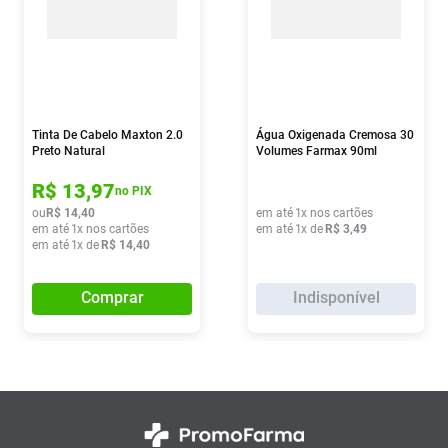
Tinta De Cabelo Maxton 2.0
Água Oxigenada Cremosa 30
Preto Natural
Volumes Farmax 90ml
R$
13
,
97
no PIX
ou
R$
14
,
40
em até
1
x nos cartões
em até
1
x nos cartões
em até
1
x de
R$
3
,
49
em até
1
x de
R$
14
,
40
Comprar
Indisponível