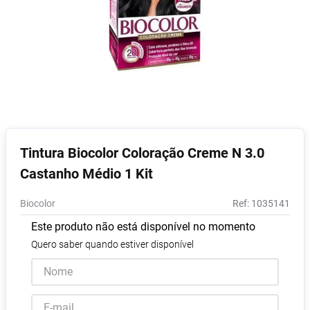
Vitamina D
8
º
Absorvente
9
º
Lavitan
10
º
Tintura Biocolor Coloração Creme N 3.0
Castanho Médio 1 Kit
Biocolor
:
1035141
Este produto não está disponível no momento
Quero saber quando estiver disponível