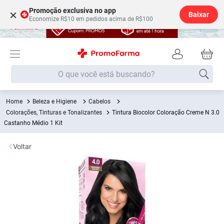
Promoção exclusiva no app
×
Baixar
Economize R$10 em pedidos acima de R$100
O que você está buscando?
Beleza e Higiene
Cabelos
Termos mais buscados
Colorações, Tinturas e Tonalizantes
Tintura Biocolor Coloração Creme N 3.0
Fralda
Castanho Médio 1 Kit
1
º
Lenço Umedecido
2
º
Voltar
Medley
3
º
Fralda Xg
4
º
Fralda G
5
º
Shampoo
6
º
Desodorante
7
º