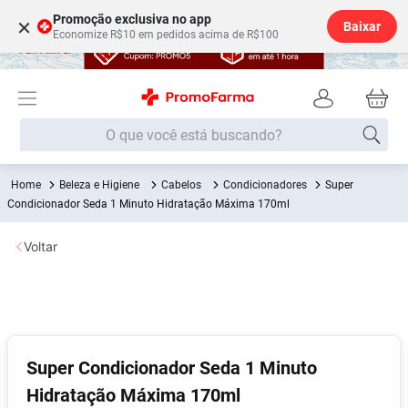
Promoção exclusiva no app
×
Baixar
Economize R$10 em pedidos acima de R$100
O que você está buscando?
Beleza e Higiene
Cabelos
Condicionadores
Super
Termos mais buscados
Condicionador Seda 1 Minuto Hidratação Máxima 170ml
Fralda
1
º
Voltar
Medley
2
º
Lenço Umedecido
3
º
Fralda Xg
4
º
Fralda G
5
º
Super Condicionador Seda 1 Minuto
Shampoo
6
º
Hidratação Máxima 170ml
Desodorante
7
º