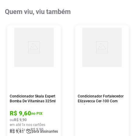
Quem viu, viu também
Condicionador Skala Expert
Condicionador Fortalecedor
Bomba De Vitaminas 325ml
Elizavecca Cer-100 Com
Colágeno A+ Muscle 500ml
R$
9
,
60
no PIX
ou
R$
9
,
90
em até
1
x nos cartões
em até
1
x de
R$
9
,
90
R$
9
,
41
para assinantes