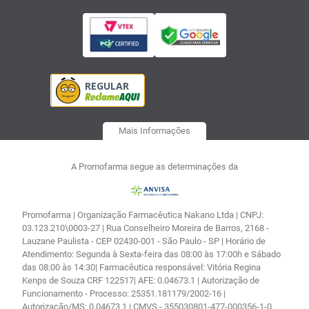
Mais Informações
A Promofarma segue as determinações da
Promofarma | Organização Farmacêutica Nakano Ltda | CNPJ:
03.123.210\0003-27 | Rua Conselheiro Moreira de Barros, 2168 -
Lauzane Paulista - CEP 02430-001 - São Paulo - SP | Horário de
Atendimento: Segunda à Sexta-feira das 08:00 às 17:00h e Sábado
das 08:00 às 14:30| Farmacêutica responsável: Vitória Regina
Kenps de Souza CRF 122517| AFE: 0.04673.1 | Autorização de
Funcionamento - Processo: 25351.181179/2002-16 |
Autorização/MS: 0.04673.1 | CMVS - 355030801-477-000356-1-0