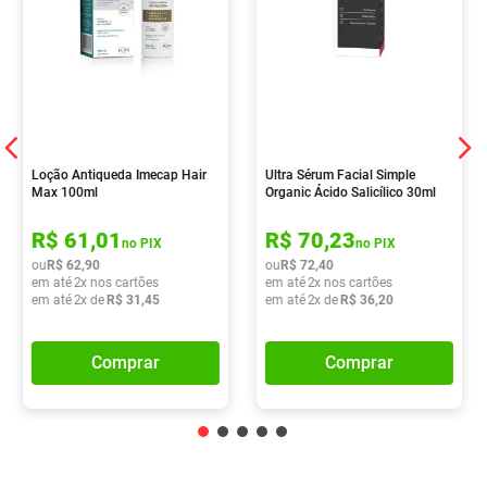
Loção Antiqueda Imecap Hair
Ultra Sérum Facial Simple
Max 100ml
Organic Ácido Salicílico 30ml
R$
61
,
01
R$
70
,
23
no PIX
no PIX
ou
R$
62
,
90
ou
R$
72
,
40
em até
2
x nos cartões
em até
2
x nos cartões
em até
2
x de
R$
31
,
45
em até
2
x de
R$
36
,
20
Comprar
Comprar