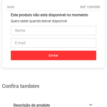
Absorvente
8
º
Seda
:
1069580
Lavitan
9
º
Este produto não está disponível no momento
Vitamina D
10
º
Quero saber quando estiver disponível
Enviar
Confira também
Descrição do produto