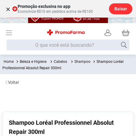
Promoção exclusiva no app
×
Baixar
Economize R$10 em pedidos acima de R$100
O que você está buscando?
Beleza e Higiene
Cabelos
Shampoo
Shampoo Loréal
Termos mais buscados
Professionnel Absolut Repair 300ml
Fralda
1
º
Voltar
Lenço Umedecido
2
º
Medley
3
º
Fralda Xg
4
º
Fralda G
5
º
Shampoo Loréal Professionnel Absolut
Desodorante
6
º
Repair 300ml
Shampoo
7
º