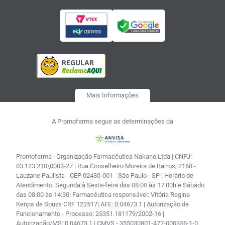
Mais Informações
A Promofarma segue as determinações da
Promofarma | Organização Farmacêutica Nakano Ltda | CNPJ:
03.123.210\0003-27 | Rua Conselheiro Moreira de Barros, 2168 -
Lauzane Paulista - CEP 02430-001 - São Paulo - SP | Horário de
Atendimento: Segunda à Sexta-feira das 08:00 às 17:00h e Sábado
das 08:00 às 14:30| Farmacêutica responsável: Vitória Regina
Kenps de Souza CRF 122517| AFE: 0.04673.1 | Autorização de
Funcionamento - Processo: 25351.181179/2002-16 |
Autorização/MS: 0.04673.1 | CMVS - 355030801-477-000356-1-0