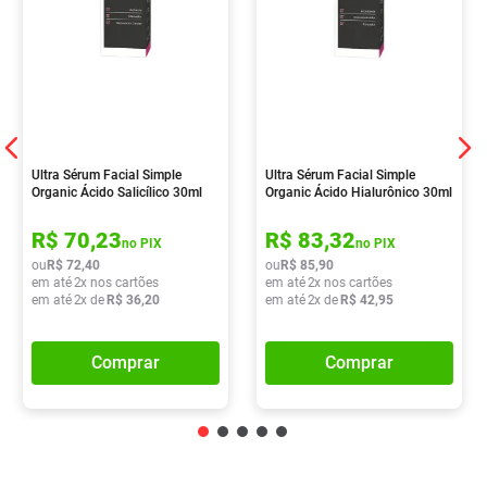
Ultra Sérum Facial Simple
Ultra Sérum Facial Simple
Organic Ácido Salicílico 30ml
Organic Ácido Hialurônico 30ml
R$
70
,
23
R$
83
,
32
no PIX
no PIX
ou
R$
72
,
40
ou
R$
85
,
90
em até
2
x nos cartões
em até
2
x nos cartões
em até
2
x de
R$
36
,
20
em até
2
x de
R$
42
,
95
Comprar
Comprar