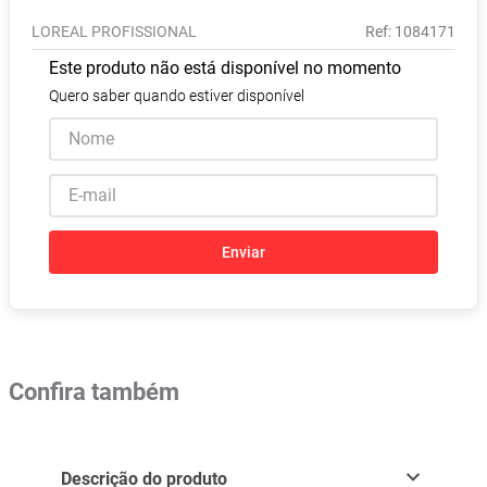
Absorvente
8
º
LOREAL PROFISSIONAL
:
1084171
Pampers Confort Sec
9
º
Este produto não está disponível no momento
Lavitan
10
º
Quero saber quando estiver disponível
Enviar
Confira também
Descrição do produto