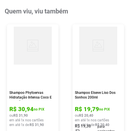
Quem viu, viu também
Shampoo Phytoervas
Shampoo Elseve Liso Dos
Hidratação Intensa Coco E
Sonhos 200ml
Algodão 250ml
R$
30
,
94
R$
19
,
79
no PIX
no PIX
ou
R$
31
,
90
ou
R$
20
,
40
em até
1
x nos cartões
em até
1
x nos cartões
em até
1
x de
R$
31
,
90
em até
1
x de
R$
20
,
40
R$
19
,
38
para