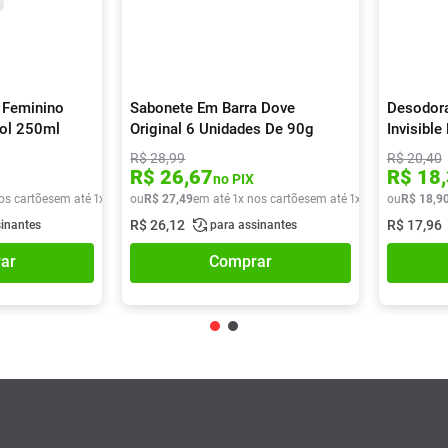
 Feminino
Sabonete Em Barra Dove
Desodora
sol 250ml
Original 6 Unidades De 90g
Invisibl
R$
28
,
99
R$
20
,
40
R$
26
,
67
R$
18
,
no PIX
os cartões
em até
1
x de
R$
ou
29
R$
,
90
27
,
49
em até
1
x nos cartões
em até
1
x de
R$
ou
27
R$
,
49
18
,
9
R$
26
,
12
R$
17
,
96
sinantes
para assinantes
ar
Comprar