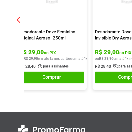
Desodorante Dove Feminino
Desodorante Dove
Original Aerosol 250ml
Invisible Dry Aero
R$
29
,
00
R$
29
,
00
no PIX
no PIX
ou
R$
29
,
90
em até
1
x nos cartões
em até
1
x de
R$
ou
29
R$
,
90
29
,
90
em até
1
x n
R$
28
,
40
R$
28
,
40
para assinantes
para as
Comprar
Compr