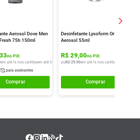
nte Aerosol Dove Men
Desinfetante Lysoform Original
e Fresh 75h 150ml
Aerosol 55ml
33
R$
29
,
00
no PIX
no PIX
0
em até
1
x nos cartões
em até
1
x de
R$
ou
18
R$
,
90
29
,
90
em até
1
x nos cartões
em até
1
x de
para assinantes
Comprar
Comprar