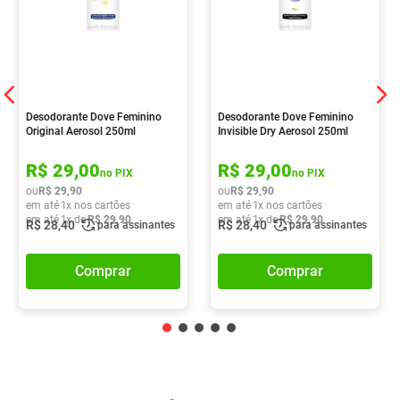
Desodorante Dove Feminino
Desodorante Dove Feminino
Original Aerosol 250ml
Invisible Dry Aerosol 250ml
R$
29
,
00
R$
29
,
00
no PIX
no PIX
ou
R$
29
,
90
ou
R$
29
,
90
em até
1
x nos cartões
em até
1
x nos cartões
em até
1
x de
R$
29
,
90
em até
1
x de
R$
29
,
90
R$
28
,
40
R$
28
,
40
para assinantes
para assinantes
Comprar
Comprar