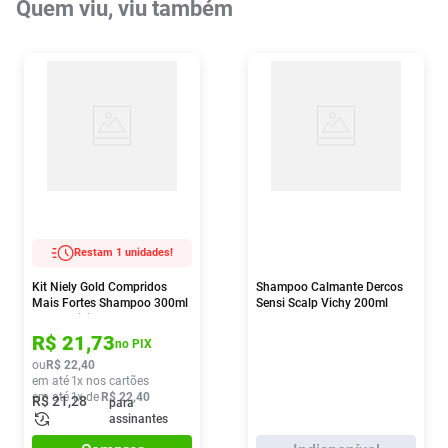
Quem viu, viu também
Restam 1 unidades!
Kit Niely Gold Compridos
Shampoo Calmante Dercos
Mais Fortes Shampoo 300ml
Sensi Scalp Vichy 200ml
E+ Condicionador 200ml
R$
21
,
73
no PIX
ou
R$
22
,
40
em até
1
x nos cartões
em até
1
x de
R$
22
,
40
R$
21
,
28
para
assinantes