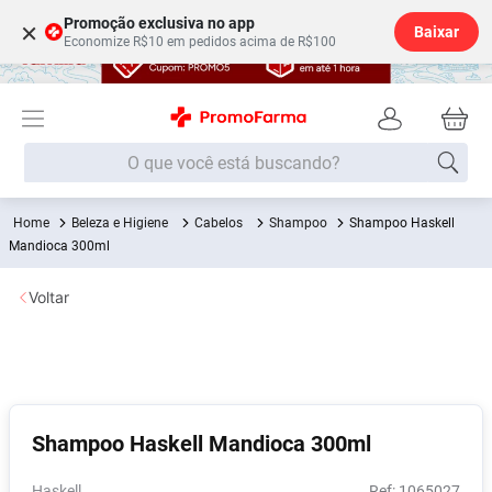
Promoção exclusiva no app
×
Baixar
Economize R$10 em pedidos acima de R$100
O que você está buscando?
Beleza e Higiene
Cabelos
Shampoo
Shampoo Haskell
Termos mais buscados
Mandioca 300ml
Fralda
1
º
Voltar
Medley
2
º
Lenço Umedecido
3
º
Fralda Xg
4
º
Fralda G
5
º
Shampoo Haskell Mandioca 300ml
Shampoo
6
º
Desodorante
7
º
Haskell
:
1065027