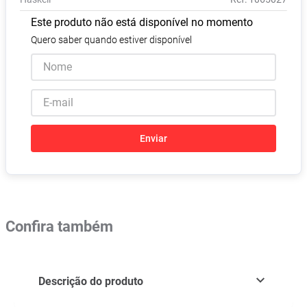
Absorvente
8
º
Este produto não está disponível no momento
Lavitan
9
º
Quero saber quando estiver disponível
Vitamina D
10
º
Enviar
Confira também
Descrição do produto