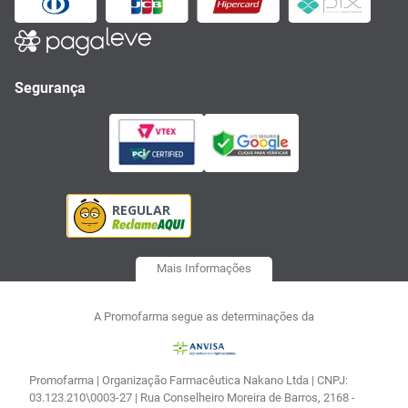
Segurança
Mais Informações
A Promofarma segue as determinações da
Promofarma | Organização Farmacêutica Nakano Ltda | CNPJ:
03.123.210\0003-27 | Rua Conselheiro Moreira de Barros, 2168 -