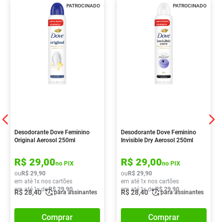
PATROCINADO
PATROCINADO
Desodorante Dove Feminino
Desodorante Dove Feminino
Original Aerosol 250ml
Invisible Dry Aerosol 250ml
R$
29
,
00
R$
29
,
00
no PIX
no PIX
ou
R$
29
,
90
ou
R$
29
,
90
em até
1
x nos cartões
em até
1
x nos cartões
em até
1
x de
R$
29
,
90
em até
1
x de
R$
29
,
90
R$
28
,
40
R$
28
,
40
para assinantes
para assinantes
Comprar
Comprar