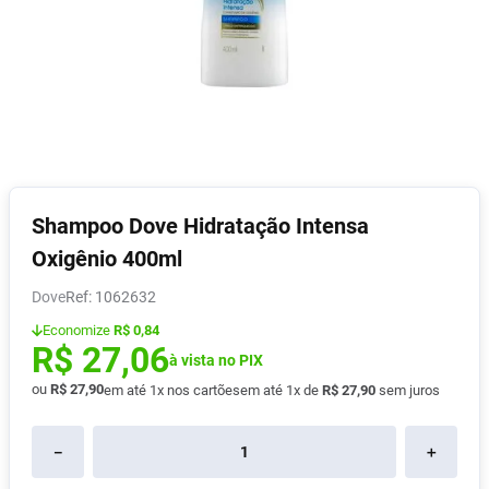
Absorvente
8
º
Lavitan
9
º
Vitamina D
10
º
Shampoo Dove Hidratação Intensa
Oxigênio 400ml
Dove
:
1062632
Economize
R$ 0,84
R$
27
,
06
à vista no PIX
ou
R$
27
,
90
em até
1
x nos cartões
em até
1
x de
R$
27
,
90
sem juros
－
＋