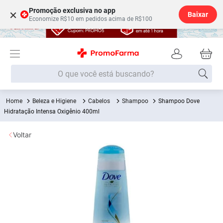
Promoção exclusiva no app
×
Baixar
Economize R$10 em pedidos acima de R$100
O que você está buscando?
Beleza e Higiene
Cabelos
Shampoo
Shampoo Dove
Termos mais buscados
Hidratação Intensa Oxigênio 400ml
Fralda
1
º
Voltar
Medley
2
º
Lenço Umedecido
3
º
Fralda Xg
4
º
Fralda G
5
º
Shampoo
6
º
Desodorante
7
º