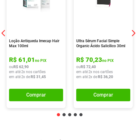
Loção Antiqueda Imecap Hair
Ultra Sérum Facial Simple
Max 100ml
Organic Ácido Salicílico 30ml
R$
61
,
01
R$
70
,
23
no PIX
no PIX
ou
R$
62
,
90
ou
R$
72
,
40
em até
2
x nos cartões
em até
2
x nos cartões
em até
2
x de
R$
31
,
45
em até
2
x de
R$
36
,
20
Comprar
Comprar