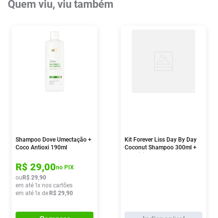
Quem viu, viu também
Shampoo Dove Umectação +
Kit Forever Liss Day By Day
Coco Antioxi 190ml
Coconut Shampoo 300ml +
Condicionador 300ml
R$
29
,
00
no PIX
ou
R$
29
,
90
em até
1
x nos cartões
em até
1
x de
R$
29
,
90