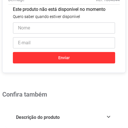
Pampers Confort Sec
8
º
Este produto não está disponível no momento
Vitamina D
9
º
Quero saber quando estiver disponível
Soro Fisiológico
10
º
Enviar
Confira também
Descrição do produto