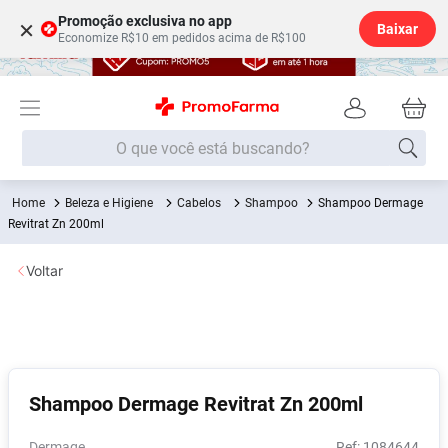
Promoção exclusiva no app
×
Baixar
Economize R$10 em pedidos acima de R$100
O que você está buscando?
Beleza e Higiene
Cabelos
Shampoo
Shampoo Dermage
Termos mais buscados
Revitrat Zn 200ml
Fralda
1
º
Voltar
Lenço Umedecido
2
º
Medley
3
º
Fralda Xg
4
º
Fralda G
5
º
Shampoo Dermage Revitrat Zn 200ml
Shampoo
6
º
Desodorante
7
º
Dermage
:
1084644