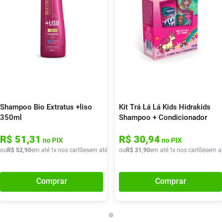
Shampoo Bio Extratus +liso
Kit Trá Lá Lá Kids Hidrakids
350ml
Shampoo + Condicionador
480ml
R$
51
,
31
R$
30
,
94
no PIX
no PIX
ou
R$
52
,
90
em até
1
x nos cartões
em até
1
x de
ou
R$
R$
52
31
,
90
,
90
em até
1
x nos cartões
em a
Comprar
Comprar