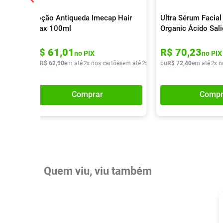
Loção Antiqueda Imecap Hair
Ultra Sérum Facial
Max 100ml
Organic Ácido Sali
R$
61
,
01
R$
70
,
23
no PIX
no PIX
ou
R$
62
,
90
em até
2
x nos cartões
em até
2
x de
R$
ou
31
R$
,
45
72
,
40
em até
2
x n
Comprar
Compr
Quem viu, viu também