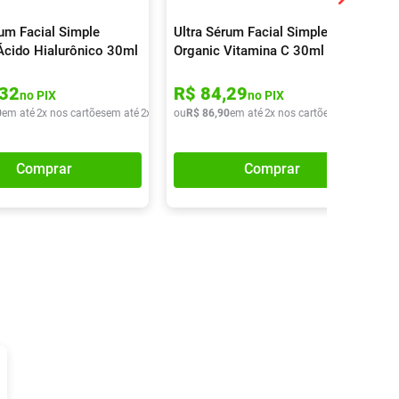
rum Facial Simple
Ultra Sérum Facial Simple
Ácido Hialurônico 30ml
Organic Vitamina C 30ml
32
R$
84
,
29
no PIX
no PIX
0
em até
2
x nos cartões
em até
2
x de
R$
ou
42
R$
,
95
86
,
90
em até
2
x nos cartões
em até
2
x de
Comprar
Comprar