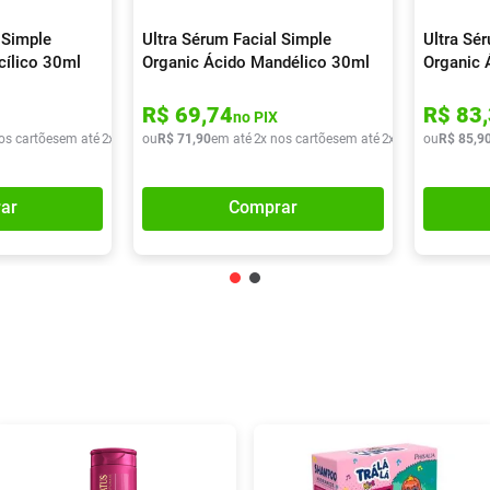
 Simple
Ultra Sérum Facial Simple
Ultra Sé
cílico 30ml
Organic Ácido Mandélico 30ml
Organic 
R$
69
,
74
R$
83
,
no PIX
os cartões
em até
2
x de
R$
ou
36
R$
,
20
71
,
90
em até
2
x nos cartões
em até
2
x de
R$
ou
35
R$
,
95
85
,
9
ar
Comprar