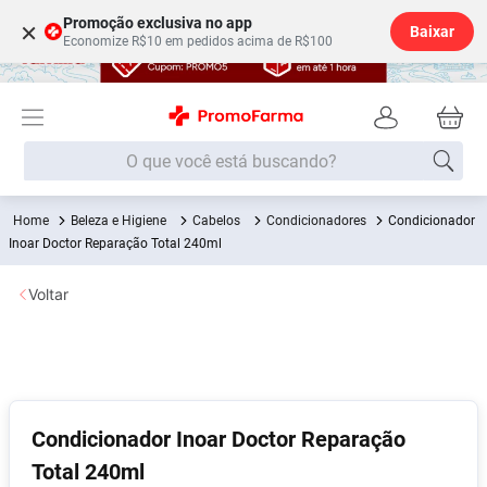
Promoção exclusiva no app
×
Baixar
Economize R$10 em pedidos acima de R$100
O que você está buscando?
Beleza e Higiene
Cabelos
Condicionadores
Condicionador
Termos mais buscados
Inoar Doctor Reparação Total 240ml
Fralda
1
º
Voltar
Medley
2
º
Lenço Umedecido
3
º
Fralda Xg
4
º
Fralda G
5
º
Condicionador Inoar Doctor Reparação
Shampoo
6
º
Total 240ml
Desodorante
7
º