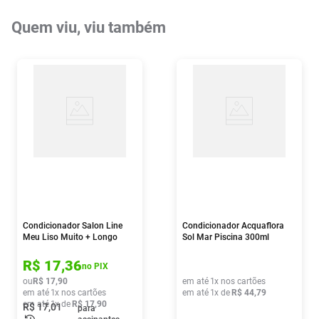
Quem viu, viu também
Condicionador Salon Line
Condicionador Acquaflora
Meu Liso Muito + Longo
Sol Mar Piscina 300ml
300ml
R$
17
,
36
no PIX
ou
R$
17
,
90
em até
1
x nos cartões
em até
1
x nos cartões
em até
1
x de
R$
44
,
79
em até
1
x de
R$
17
,
90
R$
17
,
01
para