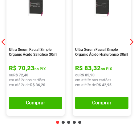
Ultra Sérum Facial Simple
Ultra Sérum Facial Simple
Organic Ácido Salicílico 30ml
Organic Ácido Hialurônico 30ml
R$
70
,
23
R$
83
,
32
no PIX
no PIX
ou
R$
72
,
40
ou
R$
85
,
90
em até
2
x nos cartões
em até
2
x nos cartões
em até
2
x de
R$
36
,
20
em até
2
x de
R$
42
,
95
Comprar
Comprar