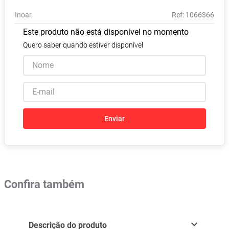
Absorvente
8
º
Inoar
:
1066366
Vitamina D
9
º
Este produto não está disponível no momento
Lavitan
10
º
Quero saber quando estiver disponível
Enviar
Confira também
Descrição do produto