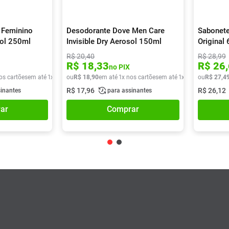
 Feminino
Desodorante Dove Men Care
Sabonete
sol 250ml
Invisible Dry Aerosol 150ml
Original
R$
20
,
40
R$
28
,
99
R$
18
,
33
R$
26
,
no PIX
os cartões
em até
1
x de
R$
ou
29
R$
,
90
18
,
90
em até
1
x nos cartões
em até
1
x de
R$
ou
18
R$
,
90
27
,
4
R$
17
,
96
R$
26
,
12
sinantes
para assinantes
ar
Comprar