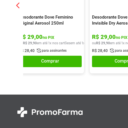
Desodorante Dove Feminino
Desodorante Dove
Original Aerosol 250ml
Invisible Dry Aero
R$
29
,
00
R$
29
,
00
no PIX
no PIX
ou
R$
29
,
90
em até
1
x nos cartões
em até
1
x de
R$
ou
29
R$
,
90
29
,
90
em até
1
x n
R$
28
,
40
R$
28
,
40
para assinantes
para as
Comprar
Compr