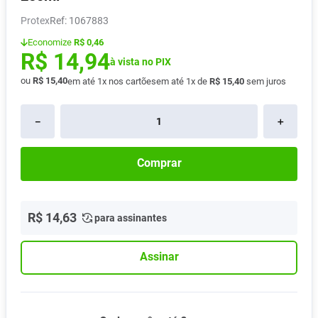
Vitamina D
8
º
Protex
:
1067883
Absorvente
9
º
Economize
R$ 0,46
R$
14
,
94
Lavitan
à vista no PIX
10
º
ou
R$
15
,
40
em até
1
x nos cartões
em até
1
x de
R$
15
,
40
sem juros
－
＋
Comprar
R$
14
,
63
para assinantes
Assinar