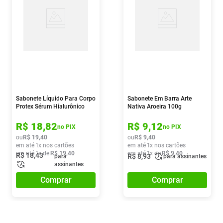
Sabonete Líquido Para Corpo
Sabonete Em Barra Arte
Protex Sérum Hialurônico
Nativa Aroeira 100g
250ml
R$
18
,
82
R$
9
,
12
no PIX
no PIX
ou
R$
19
,
40
ou
R$
9
,
40
em até
1
x nos cartões
em até
1
x nos cartões
em até
1
x de
R$
19
,
40
em até
1
x de
R$
9
,
40
R$
18
,
43
R$
8
,
93
para
para assinantes
assinantes
Comprar
Comprar