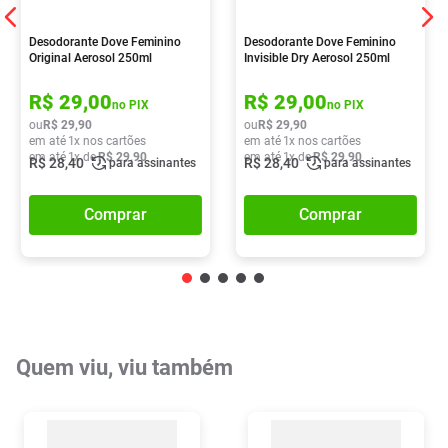
Desodorante Dove Feminino
Desodorante Dove Feminino
Original Aerosol 250ml
Invisible Dry Aerosol 250ml
R$
29
,
00
R$
29
,
00
no PIX
no PIX
ou
R$
29
,
90
ou
R$
29
,
90
em até
1
x nos cartões
em até
1
x nos cartões
em até
1
x de
R$
29
,
90
em até
1
x de
R$
29
,
90
R$
28
,
40
R$
28
,
40
para assinantes
para assinantes
Comprar
Comprar
Quem viu, viu também