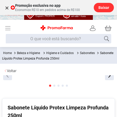
Promoção exclusiva no app
×
Baixar
Economize R$10 em pedidos acima de R$100
O que você está buscando?
Beleza e Higiene
Higiene e Cuidados
Sabonetes
Sabonete
Termos mais buscados
Líquido Protex Limpeza Profunda 250ml
Fralda
1
º
Voltar
Lenço Umedecido
2
º
Medley
3
º
Fralda Xg
4
º
Fralda G
5
º
Shampoo
6
º
Sabonete Líquido Protex Limpeza Profunda
250ml
Desodorante
7
º