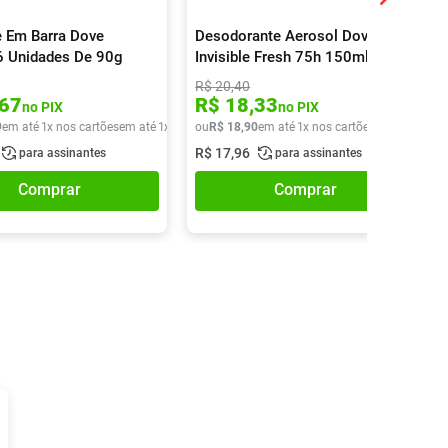
 Em Barra Dove
Desodorante Aerosol Dove Men
 6 Unidades De 90g
Invisible Fresh 75h 150ml
R$
20
,
40
67
R$
18
,
33
no PIX
no PIX
9
em até
1
x nos cartões
em até
1
x de
R$
ou
27
R$
,
49
18
,
90
em até
1
x nos cartões
em até
1
x de
R$
17
,
96
para assinantes
para assinantes
Comprar
Comprar