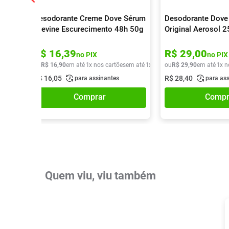
Desodorante Creme Dove Sérum
Desodorante Dove
Previne Escurecimento 48h 50g
Original Aerosol 
R$
16
,
39
R$
29
,
00
no PIX
no PIX
ou
R$
16
,
90
em até
1
x nos cartões
em até
1
x de
R$
ou
16
R$
,
90
29
,
90
em até
1
x n
R$
16
,
05
R$
28
,
40
para assinantes
para as
Comprar
Compr
Quem viu, viu também