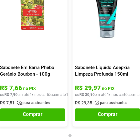
Sabonete Em Barra Phebo
Sabonete Líquido Asepxia
Gerânio Bourbon - 100g
Limpeza Profunda 150ml
R$
7
,
66
R$
29
,
97
no PIX
no PIX
ou
R$
7
,
90
em até
1
x nos cartões
em até
1
x de
ou
R$
R$
7
,
90
30
,
90
em até
1
x nos cartões
em a
R$
7
,
51
R$
29
,
35
para assinantes
para assinantes
Comprar
Comprar