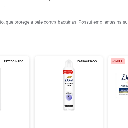
io, que protege a pele contra bactérias. Possui emolientes na s
5%
OFF
PATROCINADO
PATROCINADO