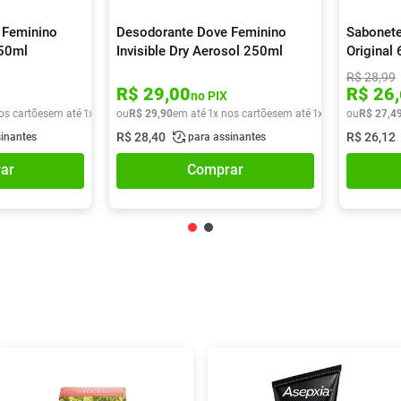
 Feminino
Desodorante Dove Feminino
Sabonete
250ml
Invisible Dry Aerosol 250ml
Original
R$
28
,
99
R$
29
,
00
R$
26
,
no PIX
os cartões
em até
1
x de
R$
ou
29
R$
,
90
29
,
90
em até
1
x nos cartões
em até
1
x de
R$
ou
29
R$
,
90
27
,
4
R$
28
,
40
R$
26
,
12
sinantes
para assinantes
ar
Comprar