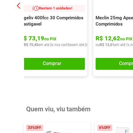
Restam 1 unidades!
Digeliv 400fcc 30 Comprimidos
Meclin 25mg Apse
Mastigavel
Comprimidos
R$
73
,
19
R$
12
,
62
no PIX
no PIX
ou
R$
75
,
45
em até
2
x nos cartões
em até
2
x de
R$
ou
37
R$
,
72
13
,
01
em até
1
x n
Comprar
Compr
Quem viu, viu também
33%
OFF
6%
OFF