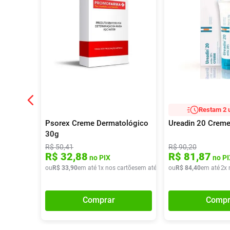
Restam 2 
Psorex Creme Dermatológico
Ureadin 20 Crem
30g
R$
50
,
41
R$
90
,
20
R$
32
,
88
R$
81
,
87
no PIX
no PI
ou
R$
33
,
90
em até
1
x nos cartões
em até
1
x de
ou
R$
R$
33
84
,
90
,
40
em até
2
x 
Comprar
Compr