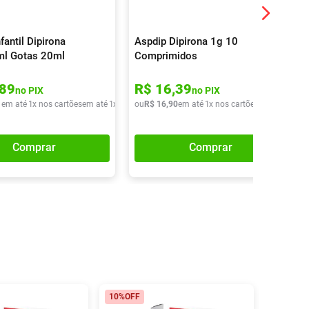
fantil Dipirona
Aspdip Dipirona 1g 10
l Gotas 20ml
Comprimidos
89
R$
16
,
39
no PIX
no PIX
1
em até
1
x nos cartões
em até
1
x de
R$
ou
20
R$
,
51
16
,
90
em até
1
x nos cartões
em até
1
x de
Comprar
Comprar
10%
OFF
18%
OFF