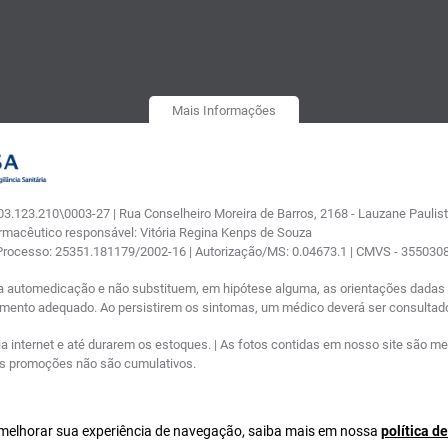
Mais Informações
.123.210\0003-27 | Rua Conselheiro Moreira de Barros, 2168 - Lauzane Paulista
armacêutico responsável: Vitória Regina Kenps de Souza
 Processo: 25351.181179/2002-16 | Autorização/MS: 0.04673.1 | CMVS - 35503
a automedicação e não substituem, em hipótese alguma, as orientações dadas p
tamento adequado. Ao persistirem os sintomas, um médico deverá ser consultad
nternet e até durarem os estoques. | As fotos contidas em nosso site são meram
ras promoções não são cumulativos.
a melhorar sua experiência de navegação, saiba mais em nossa
política d