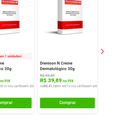
am 1 unidades!
me
Drenison N Creme
Valerat
co 30g
Dermatológico 30g
1mg/g M
Pomada
R$
45
,
55
R$
27
,
84
R$
39
,
89
R$
22
no PIX
no PIX
té
1
x nos cartões
em até
1
x de
ou
R$
R$
20
41
,
90
,
12
em até
1
x nos cartões
em até
1
x de
ou
R$
R$
41
22
,
1
,
8
omprar
Comprar