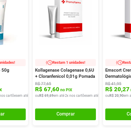
unidades!
Restam 1 unidades!
Rest
e 50g
Kollagenase Colagenase 0,6U
Emscort Cre
+ Cloranfenicol 0,01g Pomada
Dermatológi
Dermatológica 30g
R$
77
,
65
R$
41
,
95
R$
67
,
60
R$
20
,
27
X
no PIX
nos cartões
em até
2
x de
ou
R$
R$
42
69
,
20
,
69
em até
2
x nos cartões
em até
2
x de
ou
R$
R$
34
20
,
84
,
90
em a
ar
Comprar
C