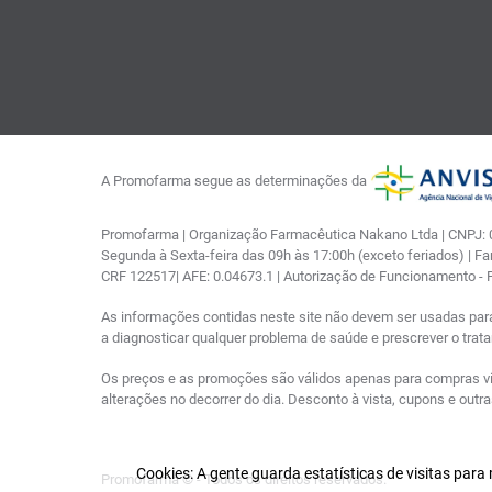
A Promofarma segue as determinações da
Promofarma | Organização Farmacêutica Nakano Ltda | CNPJ: 03
Segunda à Sexta-feira das 09h às 17:00h (exceto feriados) | F
CRF 122517| AFE: 0.04673.1 | Autorização de Funcionamento -
As informações contidas neste site não devem ser usadas par
a diagnosticar qualquer problema de saúde e prescrever o tra
Os preços e as promoções são válidos apenas para compras via i
alterações no decorrer do dia. Desconto à vista, cupons e out
Cookies: A gente guarda estatísticas de visitas par
Promofarma © - Todos os direitos reservados.