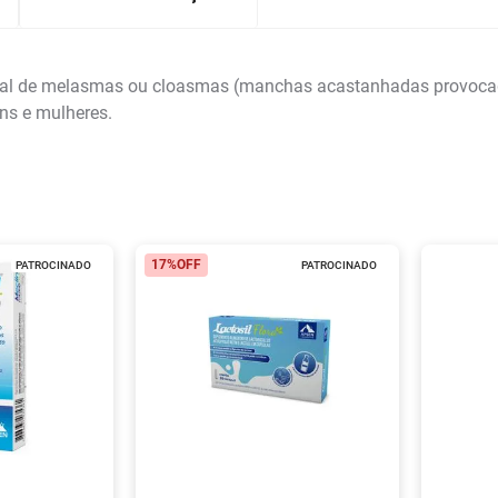
l de melasmas ou cloasmas (manchas acastanhadas provocadas p
s e mulheres.
17%
OFF
PATROCINADO
PATROCINADO