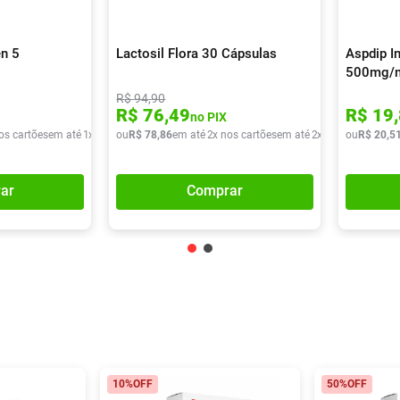
n 5
Lactosil Flora 30 Cápsulas
Aspdip In
500mg/m
R$
94
,
90
R$
76
,
49
R$
19
,
no PIX
os cartões
em até
1
x de
R$
ou
13
R$
,
01
78
,
86
em até
2
x nos cartões
em até
2
x de
R$
ou
39
R$
,
43
20
,
5
ar
Comprar
10%
OFF
50%
OFF