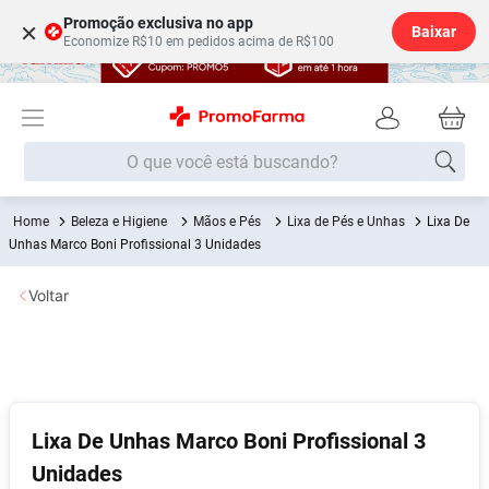
Promoção exclusiva no app
×
Baixar
Economize R$10 em pedidos acima de R$100
O que você está buscando?
Beleza e Higiene
Mãos e Pés
Lixa de Pés e Unhas
Lixa De
Termos mais buscados
Unhas Marco Boni Profissional 3 Unidades
Fralda
1
º
Voltar
Medley
2
º
Lenço Umedecido
3
º
Fralda Xg
4
º
Fralda G
5
º
Lixa De Unhas Marco Boni Profissional 3
Shampoo
6
º
Unidades
Desodorante
7
º