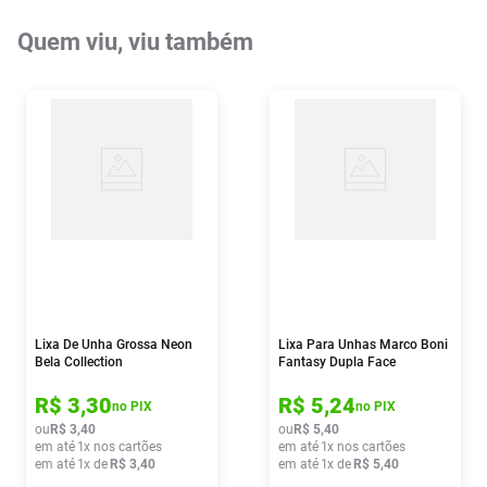
Quem viu, viu também
Lixa De Unha Grossa Neon
Lixa Para Unhas Marco Boni
Bela Collection
Fantasy Dupla Face
R$
3
,
30
R$
5
,
24
no PIX
no PIX
ou
R$
3
,
40
ou
R$
5
,
40
em até
1
x nos cartões
em até
1
x nos cartões
em até
1
x de
R$
3
,
40
em até
1
x de
R$
5
,
40