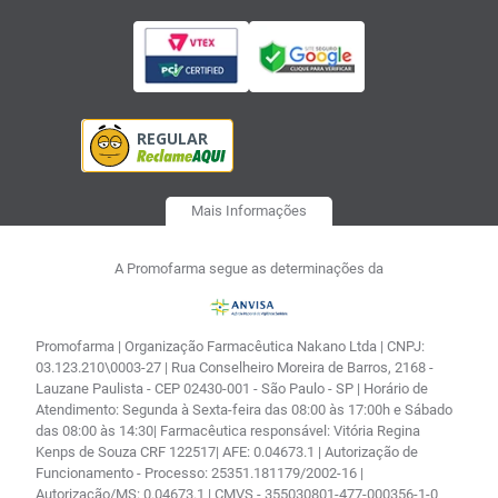
Mais Informações
A Promofarma segue as determinações da
Promofarma | Organização Farmacêutica Nakano Ltda | CNPJ:
03.123.210\0003-27 | Rua Conselheiro Moreira de Barros, 2168 -
Lauzane Paulista - CEP 02430-001 - São Paulo - SP | Horário de
Atendimento: Segunda à Sexta-feira das 08:00 às 17:00h e Sábado
das 08:00 às 14:30| Farmacêutica responsável: Vitória Regina
Kenps de Souza CRF 122517| AFE: 0.04673.1 | Autorização de
Funcionamento - Processo: 25351.181179/2002-16 |
Autorização/MS: 0.04673.1 | CMVS - 355030801-477-000356-1-0