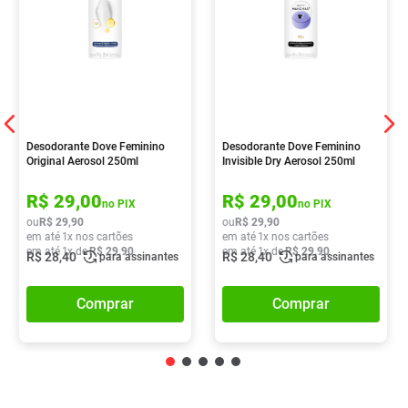
Desodorante Dove Feminino
Desodorante Dove Feminino
Original Aerosol 250ml
Invisible Dry Aerosol 250ml
R$
29
,
00
R$
29
,
00
no PIX
no PIX
ou
R$
29
,
90
ou
R$
29
,
90
em até
1
x nos cartões
em até
1
x nos cartões
em até
1
x de
R$
29
,
90
em até
1
x de
R$
29
,
90
R$
28
,
40
R$
28
,
40
para assinantes
para assinantes
Comprar
Comprar