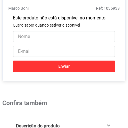
Absorvente
8
º
Marco Boni
:
1036939
Lavitan
9
º
Este produto não está disponível no momento
Vitamina D
10
º
Quero saber quando estiver disponível
Enviar
Confira também
Descrição do produto