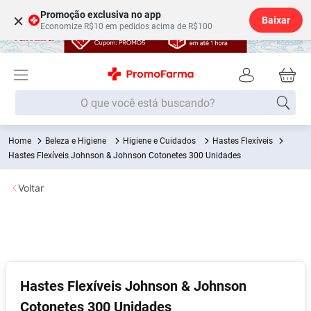
Promoção exclusiva no app
×
Baixar
Economize R$10 em pedidos acima de R$100
O que você está buscando?
Beleza e Higiene
Higiene e Cuidados
Hastes Flexíveis
Termos mais buscados
Hastes Flexíveis Johnson & Johnson Cotonetes 300 Unidades
Fralda
1
º
Voltar
Lenço Umedecido
2
º
Medley
3
º
Fralda Xg
4
º
Fralda G
5
º
Desodorante
6
º
Hastes Flexíveis Johnson & Johnson
Cotonetes 300 Unidades
Shampoo
7
º