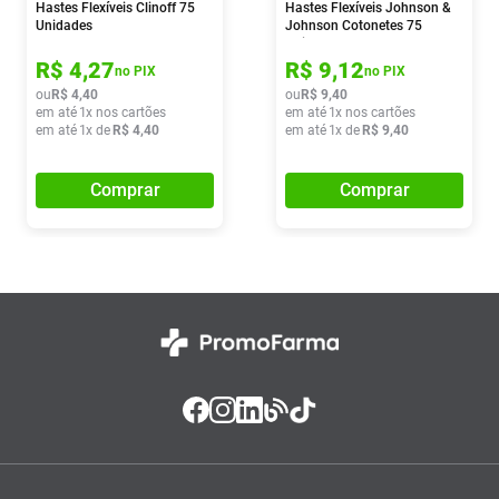
Hastes Flexíveis Clinoff 75
Hastes Flexíveis Johnson &
Unidades
Johnson Cotonetes 75
Unidades
R$
4
,
27
R$
9
,
12
no PIX
no PIX
ou
R$
4
,
40
ou
R$
9
,
40
em até
1
x nos cartões
em até
1
x nos cartões
em até
1
x de
R$
4
,
40
em até
1
x de
R$
9
,
40
Comprar
Comprar