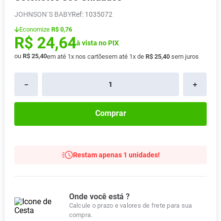
Absorvente
8
º
JOHNSON´S BABY
:
1035072
Pampers Confort Sec
9
º
Economize
R$ 0,76
R$
24
,
64
Lavitan
à vista no PIX
10
º
ou
R$
25
,
40
em até
1
x nos cartões
em até
1
x de
R$
25
,
40
sem juros
－
＋
Comprar
Restam apenas 1 unidades!
Onde você está ?
Calcule o prazo e valores de frete para sua
compra.