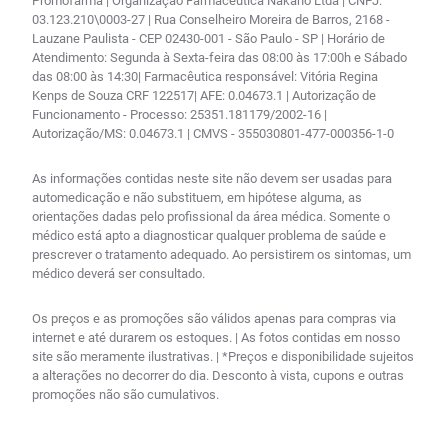
Promofarma | Organização Farmacêutica Nakano Ltda | CNPJ:
03.123.210\0003-27 | Rua Conselheiro Moreira de Barros, 2168 -
Lauzane Paulista - CEP 02430-001 - São Paulo - SP | Horário de
Atendimento: Segunda à Sexta-feira das 08:00 às 17:00h e Sábado
das 08:00 às 14:30| Farmacêutica responsável: Vitória Regina
Kenps de Souza CRF 122517| AFE: 0.04673.1 | Autorização de
Funcionamento - Processo: 25351.181179/2002-16 |
Autorização/MS: 0.04673.1 | CMVS - 355030801-477-000356-1-0
As informações contidas neste site não devem ser usadas para
automedicação e não substituem, em hipótese alguma, as
orientações dadas pelo profissional da área médica. Somente o
médico está apto a diagnosticar qualquer problema de saúde e
prescrever o tratamento adequado. Ao persistirem os sintomas, um
médico deverá ser consultado.
Os preços e as promoções são válidos apenas para compras via
internet e até durarem os estoques. | As fotos contidas em nosso
site são meramente ilustrativas. | *Preços e disponibilidade sujeitos
a alterações no decorrer do dia. Desconto à vista, cupons e outras
promoções não são cumulativos.