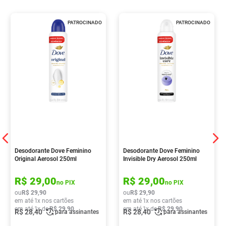
PATROCINADO
PATROCINADO
Desodorante Dove Feminino
Desodorante Dove Feminino
Original Aerosol 250ml
Invisible Dry Aerosol 250ml
R$
29
,
00
R$
29
,
00
no PIX
no PIX
ou
R$
29
,
90
ou
R$
29
,
90
em até
1
x nos cartões
em até
1
x nos cartões
em até
1
x de
R$
29
,
90
em até
1
x de
R$
29
,
90
R$
28
,
40
R$
28
,
40
para assinantes
para assinantes