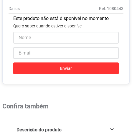
Vitamina D
8
º
Dailus
:
1080443
Absorvente
9
º
Este produto não está disponível no momento
Lavitan
10
º
Quero saber quando estiver disponível
Enviar
Confira também
Descrição do produto