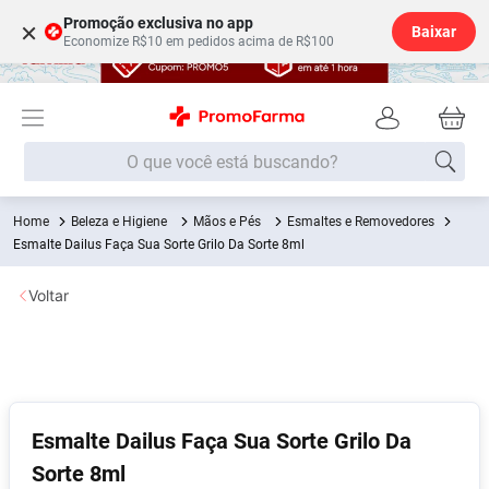
Promoção exclusiva no app
×
Baixar
Economize R$10 em pedidos acima de R$100
O que você está buscando?
Beleza e Higiene
Mãos e Pés
Esmaltes e Removedores
Termos mais buscados
Esmalte Dailus Faça Sua Sorte Grilo Da Sorte 8ml
Fralda
1
º
Voltar
Lenço Umedecido
2
º
Medley
3
º
Fralda Xg
4
º
Fralda G
5
º
Esmalte Dailus Faça Sua Sorte Grilo Da
Shampoo
6
º
Sorte 8ml
Desodorante
7
º