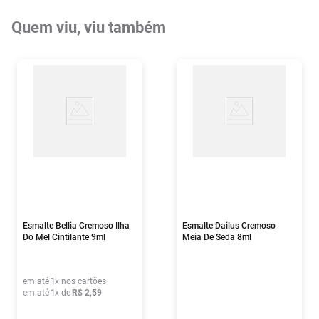
Quem viu, viu também
Esmalte Bellia Cremoso Ilha
Esmalte Dailus Cremoso
Do Mel Cintilante 9ml
Meia De Seda 8ml
em até
1
x nos cartões
em até
1
x de
R$
2
,
59