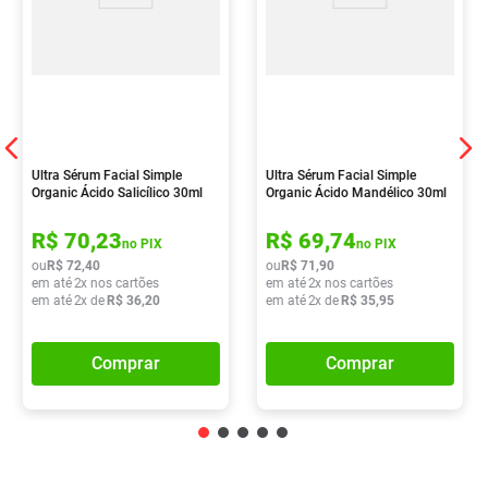
Ultra Sérum Facial Simple
Ultra Sérum Facial Simple
Organic Ácido Salicílico 30ml
Organic Ácido Mandélico 30ml
R$
70
,
23
R$
69
,
74
no PIX
no PIX
ou
R$
72
,
40
ou
R$
71
,
90
em até
2
x nos cartões
em até
2
x nos cartões
em até
2
x de
R$
36
,
20
em até
2
x de
R$
35
,
95
Comprar
Comprar