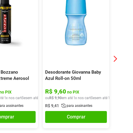
 Bozzano
Desodorante Giovanna Baby
Desodor
xtreme Aerosol
Azul Roll-on 50ml
Sem Per
R$
9
,
60
R$
20
no PIX
no PIX
té
1
x nos cartões
em até
1
x de
ou
R$
R$
11
9
,
,
90
90
em até
1
x nos cartões
em até
1
x de
ou
R$
R$
9
,
90
20
,
9
R$
9
,
41
R$
19
,
85
ara assinantes
para assinantes
omprar
Comprar