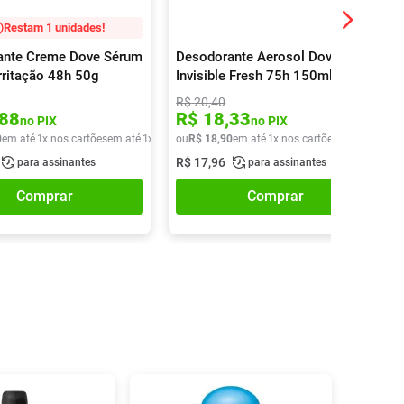
Restam 1 unidades!
ante Creme Dove Sérum
Desodorante Aerosol Dove Men
Irritação 48h 50g
Invisible Fresh 75h 150ml
R$
20
,
40
88
R$
18
,
33
no PIX
no PIX
0
em até
1
x nos cartões
em até
1
x de
R$
ou
17
R$
,
40
18
,
90
em até
1
x nos cartões
em até
1
x de
R$
17
,
96
para assinantes
para assinantes
Comprar
Comprar