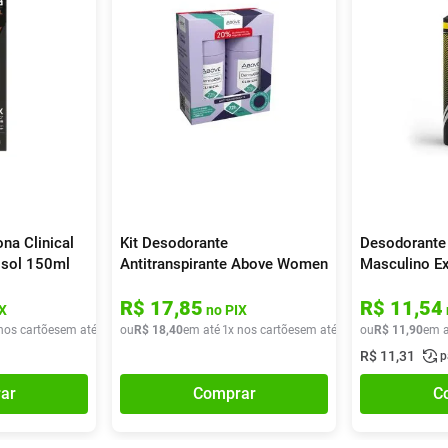
na Clinical
Kit Desodorante
Desodorante
osol 150ml
Antitranspirante Above Women
Masculino E
Dermaclin Clinical 72h Roll-on
150ml
R$
17
,
85
R$
11
,
54
2 Unidades Com 50ml Cada
X
no PIX
nos cartões
em até
1
x de
ou
R$
R$
19
18
,
90
,
40
em até
1
x nos cartões
em até
1
x de
ou
R$
R$
18
11
,
40
,
90
em a
R$
11
,
31
p
ar
Comprar
C