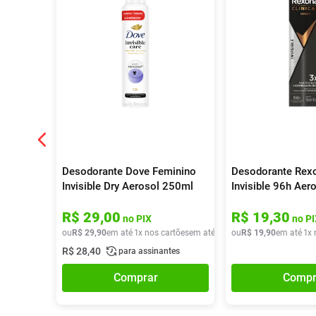
Desodorante Dove Feminino
Desodorante Rexo
Invisible Dry Aerosol 250ml
Invisible 96h Aer
R$
29
,
00
R$
19
,
30
no PIX
no PI
ou
R$
29
,
90
em até
1
x nos cartões
em até
1
x de
ou
R$
R$
29
19
,
90
,
90
em até
1
x 
R$
28
,
40
para assinantes
Comprar
Compr