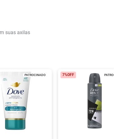
om suas axilas
7%
OFF
PATROCINADO
PATROCINADO