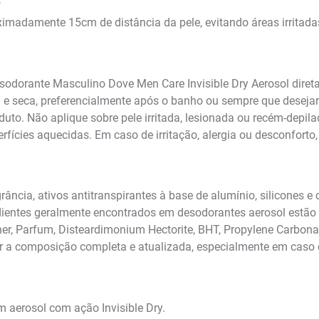
?
ximadamente 15cm de distância da pele, evitando áreas irritada
odorante Masculino Dove Men Care Invisible Dry Aerosol diret
pa e seca, preferencialmente após o banho ou sempre que desejar
uto. Não aplique sobre pele irritada, lesionada ou recém-depilad
fícies aquecidas. Em caso de irritação, alergia ou desconforto
ância, ativos antitranspirantes à base de alumínio, silicones e
dientes geralmente encontrados em desodorantes aerosol estão
her, Parfum, Disteardimonium Hectorite, BHT, Propylene Carbon
ar a composição completa e atualizada, especialmente em caso 
 aerosol com ação Invisible Dry.