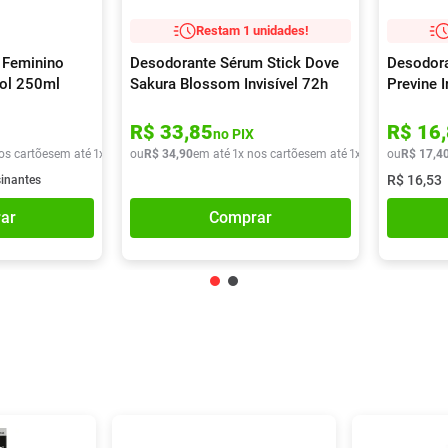
Restam 1 unidades!
 Feminino
Desodorante Sérum Stick Dove
Desodor
sol 250ml
Sakura Blossom Invisível 72h
Previne 
45g
R$
33
,
85
R$
16
,
no PIX
os cartões
em até
1
x de
R$
ou
29
R$
,
90
34
,
90
em até
1
x nos cartões
em até
1
x de
R$
ou
34
R$
,
90
17
,
4
R$
16
,
53
sinantes
ar
Comprar