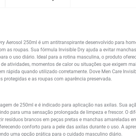
ry Aerosol 250ml é um antitranspirante desenvolvido para home
om as roupas. Sua fórmula Invisible Dry ajuda a evitar manch
a o uso diário. Ideal para a rotina masculina, o produto ofere
ca de atividades, momentos de calor ou situações que exigem ma
em rápida quando utilizado corretamente. Dove Men Care Invisib
as protegidas e as roupas com aparência preservada.
agem de 250ml e é indicado para aplicação nas axilas. Sua ação
uindo para uma sensação prolongada de limpeza e frescor. O dife
duzir resíduos brancos em peças pretas e manchas amareladas 
ferecendo conforto para a pele das axilas durante o uso. A apre
endo uma opção prática para o cuidado masculino diário.