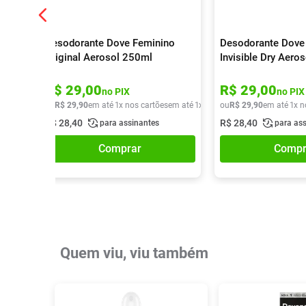
Desodorante Dove Feminino
Desodorante Dove
Original Aerosol 250ml
Invisible Dry Aero
R$
29
,
00
R$
29
,
00
no PIX
no PIX
ou
R$
29
,
90
em até
1
x nos cartões
em até
1
x de
R$
ou
29
R$
,
90
29
,
90
em até
1
x n
R$
28
,
40
R$
28
,
40
para assinantes
para as
Comprar
Compr
Quem viu, viu também