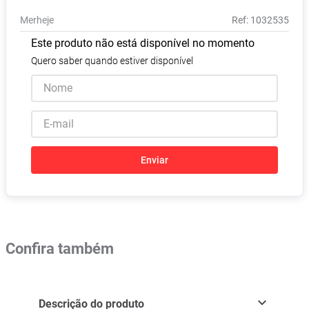
Absorvente
8
º
Merheje
:
1032535
Vitamina D
9
º
Este produto não está disponível no momento
Lavitan
10
º
Quero saber quando estiver disponível
Enviar
Confira também
Descrição do produto