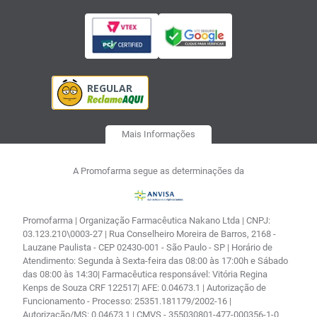
Mais Informações
A Promofarma segue as determinações da
Promofarma | Organização Farmacêutica Nakano Ltda | CNPJ:
03.123.210\0003-27 | Rua Conselheiro Moreira de Barros, 2168 -
Lauzane Paulista - CEP 02430-001 - São Paulo - SP | Horário de
Atendimento: Segunda à Sexta-feira das 08:00 às 17:00h e Sábado
das 08:00 às 14:30| Farmacêutica responsável: Vitória Regina
Kenps de Souza CRF 122517| AFE: 0.04673.1 | Autorização de
Funcionamento - Processo: 25351.181179/2002-16 |
Autorização/MS: 0.04673.1 | CMVS - 355030801-477-000356-1-0