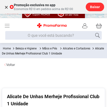
Promoção exclusiva no app
×
Baixar
Economize R$10 em pedidos acima de R$100
O que você está buscando?
Beleza e Higiene
Mãos e Pés
Alicates e Cortadores
Alicate
Termos mais buscados
De Unhas Merheje Profissional Club 1 Unidade
Fralda
1
º
Voltar
Medley
2
º
Lenço Umedecido
3
º
Fralda Xg
4
º
Fralda G
5
º
Alicate De Unhas Merheje Profissional Club
Shampoo
6
º
1 Unidade
Desodorante
7
º