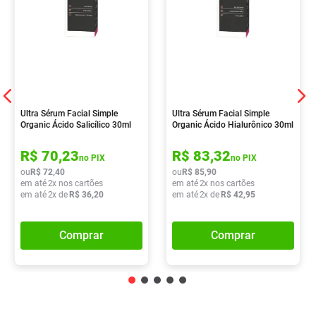
Ultra Sérum Facial Simple
Ultra Sérum Facial Simple
Organic Ácido Salicílico 30ml
Organic Ácido Hialurônico 30ml
R$
70
,
23
R$
83
,
32
no PIX
no PIX
ou
R$
72
,
40
ou
R$
85
,
90
em até
2
x nos cartões
em até
2
x nos cartões
em até
2
x de
R$
36
,
20
em até
2
x de
R$
42
,
95
Comprar
Comprar