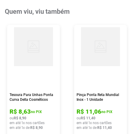
Quem viu, viu também
Tesoura Para Unhas Ponta
Pinça Ponta Reta Mundial
Curva Della Cosméticos
Inox - 1 Unidade
R$
8
,
63
R$
11
,
06
no PIX
no PIX
ou
R$
8
,
90
ou
R$
11
,
40
em até
1
x nos cartões
em até
1
x nos cartões
em até
1
x de
R$
8
,
90
em até
1
x de
R$
11
,
40