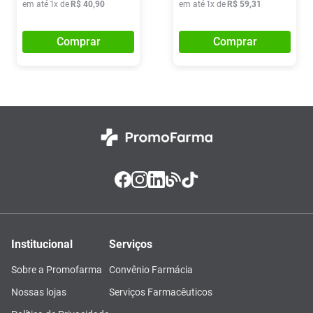
em até
1
x de
R$
40
,
90
em até
1
x de
R$
59
,
31
Comprar
Comprar
Institucional
Serviços
Sobre a Promofarma
Convênio Farmácia
Nossas lojas
Serviços Farmacêuticos