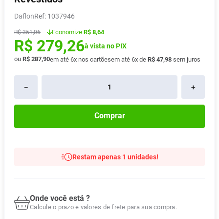
Absorvente
8
º
Daflon
:
1037946
Pampers Confort Sec
9
º
Economize
R$ 8,64
R$
351
,
06
R$
279
,
26
Lavitan
10
º
à vista no PIX
ou
R$
287
,
90
em até
6
x nos cartões
em até
6
x de
R$
47
,
98
sem juros
－
＋
Comprar
Restam apenas 1 unidades!
Onde você está ?
Calcule o prazo e valores de frete para sua compra.