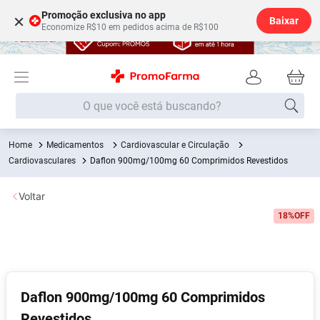
Promoção exclusiva no app
×
Baixar
Economize R$10 em pedidos acima de R$100
O que você está buscando?
Medicamentos
Cardiovascular e Circulação
Termos mais buscados
Cardiovasculares
Daflon 900mg/100mg 60 Comprimidos Revestidos
Fralda
1
º
Voltar
Lenço Umedecido
2
º
18%
OFF
Medley
3
º
Fralda Xg
4
º
Fralda G
5
º
Desodorante
6
º
Daflon 900mg/100mg 60 Comprimidos
Shampoo
7
º
Revestidos