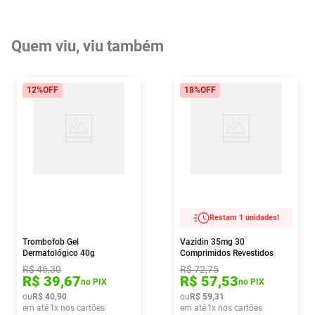
Quem viu, viu também
12%
OFF
18%
OFF
Restam 1 unidades!
Trombofob Gel
Vazidin 35mg 30
Dermatológico 40g
Comprimidos Revestidos
R$
46
,
30
R$
72
,
75
R$
39
,
67
R$
57
,
53
no PIX
no PIX
ou
R$
40
,
90
ou
R$
59
,
31
em até
1
x nos cartões
em até
1
x nos cartões