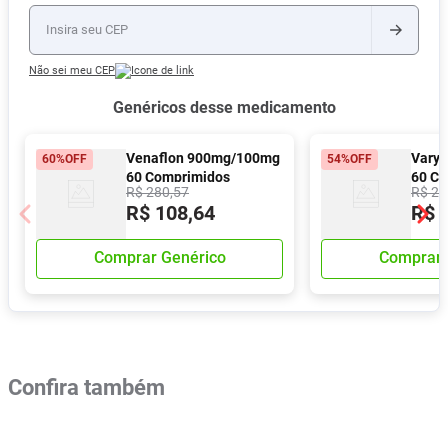
Não sei meu CEP
Genéricos desse medicamento
Venaflon 900mg/100mg
Varyl
60%
OFF
54%
OFF
60 Comprimidos
60 C
R$
280
,
57
R$
26
Revestidos
Reves
R$
108
,
64
R$
Comprar Genérico
Comprar 
Confira também