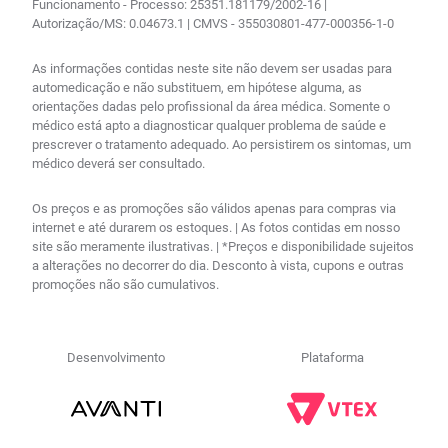
Funcionamento - Processo: 25351.181179/2002-16 |
Autorização/MS: 0.04673.1 | CMVS - 355030801-477-000356-1-0
As informações contidas neste site não devem ser usadas para
automedicação e não substituem, em hipótese alguma, as
orientações dadas pelo profissional da área médica. Somente o
médico está apto a diagnosticar qualquer problema de saúde e
prescrever o tratamento adequado. Ao persistirem os sintomas, um
médico deverá ser consultado.
Os preços e as promoções são válidos apenas para compras via
internet e até durarem os estoques. | As fotos contidas em nosso
site são meramente ilustrativas. | *Preços e disponibilidade sujeitos
a alterações no decorrer do dia. Desconto à vista, cupons e outras
promoções não são cumulativos.
Desenvolvimento
Plataforma
R$
279
,
26
no PIX
Comprar
－
＋
Em até
10
x
R$
30
,
09
,
1%