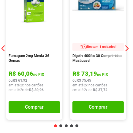
Restam 1 unidades!
Fumagum 2mg Menta 36
Digeliv 400fcc 30 Comprimidos
Gomas
Mastigavel
R$
60
,
06
R$
73
,
19
no PIX
no PIX
ou
R$
61
,
92
ou
R$
75
,
45
em até
2
x nos cartões
em até
2
x nos cartões
em até
2
x de
R$
30
,
96
em até
2
x de
R$
37
,
72
Comprar
Comprar