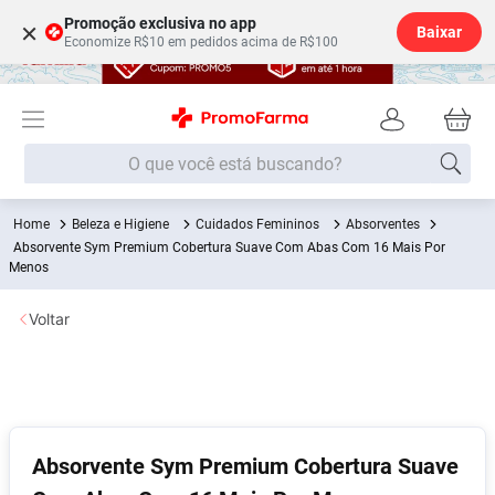
Promoção exclusiva no app
×
Baixar
Economize R$10 em pedidos acima de R$100
O que você está buscando?
Beleza e Higiene
Cuidados Femininos
Absorventes
Termos mais buscados
Absorvente Sym Premium Cobertura Suave Com Abas Com 16 Mais Por
Menos
Fralda
1
º
Medley
2
º
Voltar
Lenço Umedecido
3
º
Fralda Xg
4
º
Fralda G
5
º
Shampoo
6
º
Absorvente Sym Premium Cobertura Suave
Desodorante
7
º