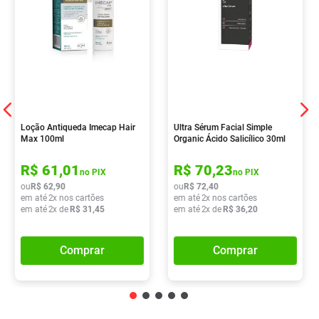
Loção Antiqueda Imecap Hair
Ultra Sérum Facial Simple
Max 100ml
Organic Ácido Salicílico 30ml
R$
61
,
01
R$
70
,
23
no PIX
no PIX
ou
R$
62
,
90
ou
R$
72
,
40
em até
2
x nos cartões
em até
2
x nos cartões
em até
2
x de
R$
31
,
45
em até
2
x de
R$
36
,
20
Comprar
Comprar