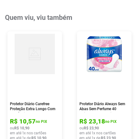
Quem viu, viu também
Protetor Diário Carefree
Protetor Diário Always Sem
Proteção Extra Longo Com
Abas Sem Perfume 40
Fragância S/abas 15
Unidades Leve Mais Por
Unidades
Menos
R$
10
,
57
R$
23
,
18
no PIX
no PIX
ou
R$
10
,
90
ou
R$
23
,
90
em até
1
x nos cartões
em até
1
x nos cartões
em até
1
x de
R$
10
,
90
em até
1
x de
R$
23
,
90