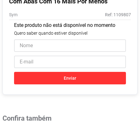
Com Abas Com 16 Mais Por Menos
Absorvente
8
º
Sym
:
1109807
Lavitan
9
º
Este produto não está disponível no momento
Vitamina D
10
º
Quero saber quando estiver disponível
Enviar
Confira também