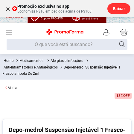
Promoção exclusiva no app
×
Baixar
Economize R$10 em pedidos acima de R$100
O que você está buscando?
Medicamentos
Alergias e Infecções
Termos mais buscados
Anti-Inflamatórios e Antialérgicos
Depo-medrol Suspensão Injetável 1
Fralda
Frasco-ampola De 2ml
1
º
Lenço Umedecido
2
º
Voltar
Medley
3
º
13%
OFF
Fralda Xg
4
º
Fralda G
5
º
Desodorante
6
º
Depo-medrol Suspensão Injetável 1 Frasco-
Shampoo
7
º