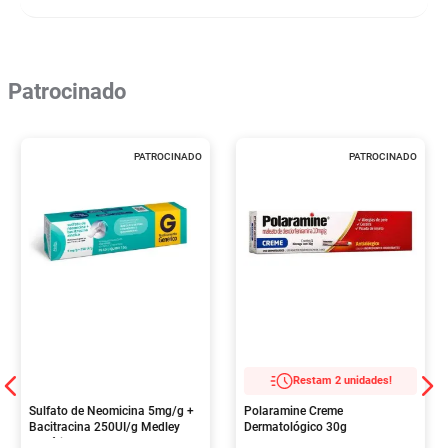
Patrocinado
PATROCINADO
PATROCINADO
Restam 2 unidades!
Sulfato de Neomicina 5mg/g +
Polaramine Creme
Bacitracina 250UI/g Medley
Dermatológico 30g
Genérico Pomada