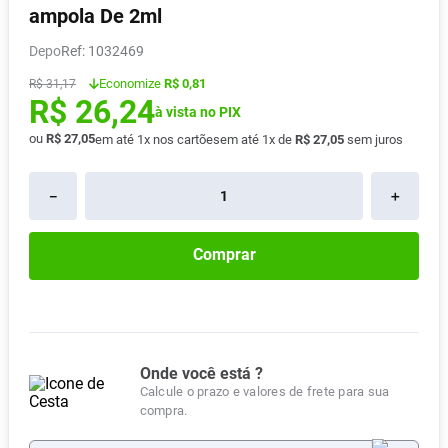
ampola De 2ml
Absorvente
8
º
Depo
:
1032469
Pampers Confort Sec
9
º
Economize
R$ 0,81
R$
31
,
17
Lavitan
10
º
R$
26
,
24
à vista no PIX
ou
R$
27
,
05
em até
1
x nos cartões
em até
1
x de
R$
27
,
05
sem juros
－
＋
Comprar
Onde você está ?
Calcule o prazo e valores de frete para sua
compra.