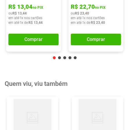
Dermatológica 15g
R$
13
,
04
R$
22
,
70
no PIX
no PIX
ou
R$
13
,
44
ou
R$
23
,
40
em até
1
x nos cartões
em até
1
x nos cartões
em até
1
x de
R$
13
,
44
em até
1
x de
R$
23
,
40
Comprar
Comprar
Quem viu, viu também