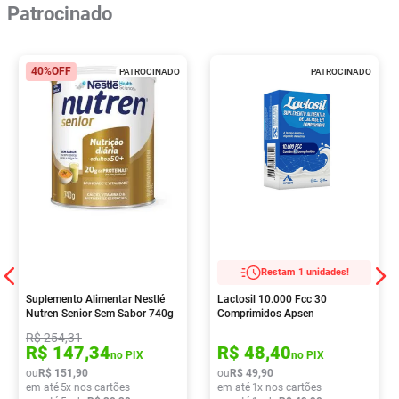
Patrocinado
40%
OFF
PATROCINADO
PATROCINADO
Restam 1 unidades!
Suplemento Alimentar Nestlé
Lactosil 10.000 Fcc 30
Nutren Senior Sem Sabor 740g
Comprimidos Apsen
R$
254
,
31
R$
147
,
34
R$
48
,
40
no PIX
no PIX
ou
R$
151
,
90
ou
R$
49
,
90
em até
5
x nos cartões
em até
1
x nos cartões