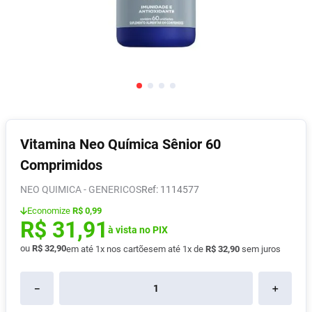
Absorvente
8
º
Lavitan
9
º
Vitamina D
10
º
Vitamina Neo Química Sênior 60
Comprimidos
NEO QUIMICA - GENERICOS
:
1114577
Economize
R$ 0,99
R$
31
,
91
à vista no PIX
ou
R$
32
,
90
em até
1
x nos cartões
em até
1
x de
R$
32
,
90
sem juros
－
＋