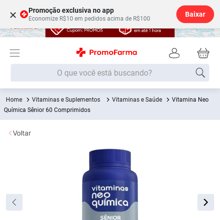
Promoção exclusiva no app
×
Baixar
Economize R$10 em pedidos acima de R$100
O que você está buscando?
Vitaminas e Suplementos
Vitaminas e Saúde
Vitamina Neo
Termos mais buscados
Química Sênior 60 Comprimidos
Fralda
1
º
Voltar
Medley
2
º
Lenço Umedecido
3
º
Fralda Xg
4
º
Fralda G
5
º
Shampoo
6
º
Desodorante
7
º