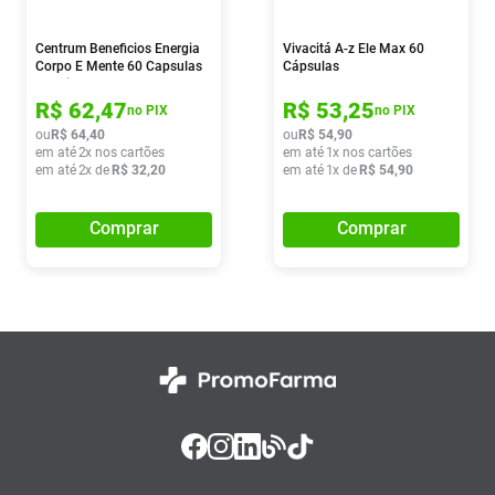
Centrum Beneficios Energia
Vivacitá A-z Ele Max 60
Corpo E Mente 60 Capsulas
Cápsulas
Gelatinosas
R$
62
,
47
R$
53
,
25
no PIX
no PIX
ou
R$
64
,
40
ou
R$
54
,
90
em até
2
x nos cartões
em até
1
x nos cartões
em até
2
x de
R$
32
,
20
em até
1
x de
R$
54
,
90
Comprar
Comprar