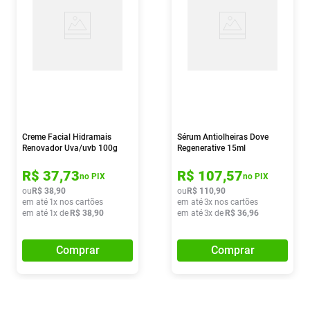
Creme Facial Hidramais
Sérum Antiolheiras Dove
Renovador Uva/uvb 100g
Regenerative 15ml
R$
37
,
73
R$
107
,
57
no PIX
no PIX
ou
R$
38
,
90
ou
R$
110
,
90
em até
1
x nos cartões
em até
3
x nos cartões
em até
1
x de
R$
38
,
90
em até
3
x de
R$
36
,
96
Comprar
Comprar