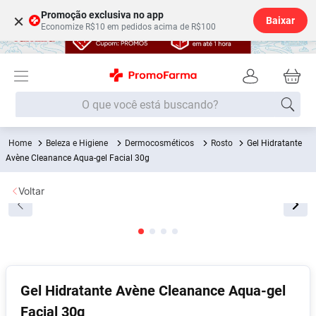
Promoção exclusiva no app
×
Baixar
Economize R$10 em pedidos acima de R$100
O que você está buscando?
Beleza e Higiene
Dermocosméticos
Rosto
Gel Hidratante
Termos mais buscados
Avène Cleanance Aqua-gel Facial 30g
Fralda
1
º
Voltar
Lenço Umedecido
2
º
Medley
3
º
Fralda Xg
4
º
Fralda G
5
º
Shampoo
6
º
Gel Hidratante Avène Cleanance Aqua-gel
Facial 30g
Desodorante
7
º