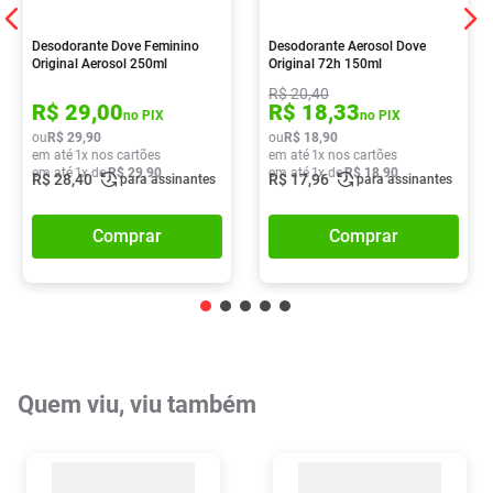
Desodorante Dove Feminino
Desodorante Aerosol Dove
Original Aerosol 250ml
Original 72h 150ml
R$
20
,
40
R$
29
,
00
R$
18
,
33
no PIX
no PIX
ou
R$
29
,
90
ou
R$
18
,
90
em até
1
x nos cartões
em até
1
x nos cartões
em até
1
x de
R$
29
,
90
em até
1
x de
R$
18
,
90
R$
28
,
40
R$
17
,
96
para assinantes
para assinantes
Comprar
Comprar
Quem viu, viu também