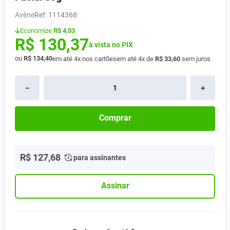
Pampers Confort Sec
8
º
Avène
:
1114368
Vitamina D
9
º
Economize
R$ 4,03
R$
130
,
37
Soro Fisiológico
à vista no PIX
10
º
ou
R$
134
,
40
em até
4
x nos cartões
em até
4
x de
R$
33
,
60
sem juros
－
＋
Comprar
R$
127
,
68
para assinantes
Assinar