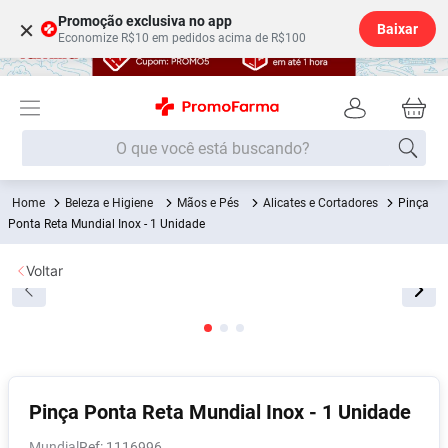
Promoção exclusiva no app
×
Baixar
Economize R$10 em pedidos acima de R$100
O que você está buscando?
Beleza e Higiene
Mãos e Pés
Alicates e Cortadores
Pinça
Termos mais buscados
Ponta Reta Mundial Inox - 1 Unidade
Fralda
1
º
Voltar
Lenço Umedecido
2
º
Medley
3
º
Fralda Xg
4
º
Fralda G
5
º
Desodorante
6
º
Pinça Ponta Reta Mundial Inox - 1 Unidade
Shampoo
7
º
Mundial
:
1116996