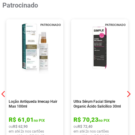
Patrocinado
PATROCINADO
PATROCINADO
Loção Antiqueda Imecap Hair
Ultra Sérum Facial Simple
Max 100ml
Organic Ácido Salicílico 30ml
R$
61
,
01
R$
70
,
23
no PIX
no PIX
ou
R$
62
,
90
ou
R$
72
,
40
em até
2
x nos cartões
em até
2
x nos cartões