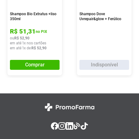
Shampoo Bio Extratus +liso
Shampoo Dove
350ml
Uvrepair&glow + Ferúlico
190ml
R$
51
,
31
no PIX
ou
R$
52
,
90
em até
1
x nos cartões
em até
1
x de
R$
52
,
90
Comprar
Indisponível