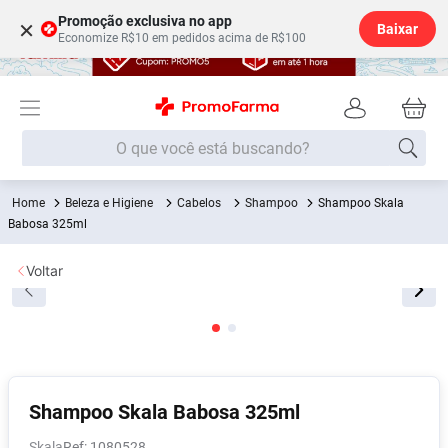
Promoção exclusiva no app
×
Baixar
Economize R$10 em pedidos acima de R$100
O que você está buscando?
Beleza e Higiene
Cabelos
Shampoo
Shampoo Skala
Termos mais buscados
Babosa 325ml
Fralda
1
º
Voltar
Lenço Umedecido
2
º
Medley
3
º
Fralda Xg
4
º
Fralda G
5
º
Desodorante
6
º
Shampoo Skala Babosa 325ml
Shampoo
7
º
Skala
:
1080528