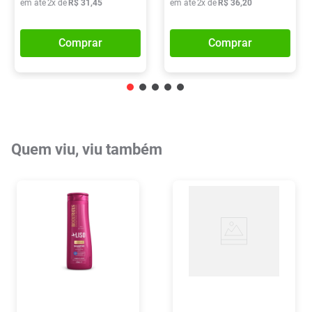
em até
2
x de
R$
31
,
45
em até
2
x de
R$
36
,
20
Comprar
Comprar
Quem viu, viu também