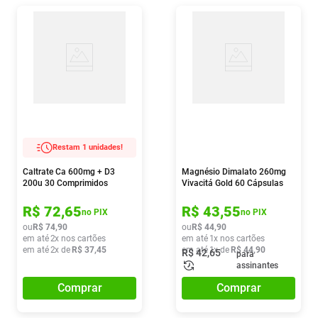
Restam 1 unidades!
Caltrate Ca 600mg + D3
Magnésio Dimalato 260mg
200u 30 Comprimidos
Vivacitá Gold 60 Cápsulas
R$
72
,
65
R$
43
,
55
no PIX
no PIX
ou
R$
74
,
90
ou
R$
44
,
90
em até
2
x nos cartões
em até
1
x nos cartões
em até
2
x de
R$
37
,
45
em até
1
x de
R$
44
,
90
R$
42
,
65
para
assinantes
Comprar
Comprar