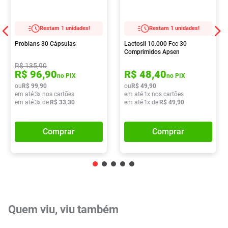
Restam 1 unidades!
Restam 1 unidades!
Probians 30 Cápsulas
Lactosil 10.000 Fcc 30
Comprimidos Apsen
R$
135
,
90
R$
96
,
90
R$
48
,
40
no PIX
no PIX
ou
R$
99
,
90
ou
R$
49
,
90
em até
3
x nos cartões
em até
1
x nos cartões
em até
3
x de
R$
33
,
30
em até
1
x de
R$
49
,
90
Comprar
Comprar
Quem viu, viu também