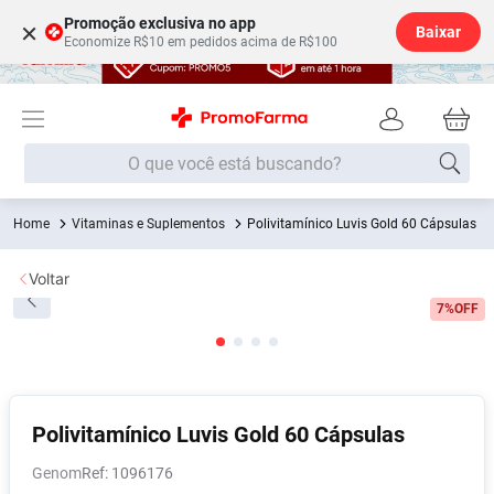
Promoção exclusiva no app
×
Baixar
Economize R$10 em pedidos acima de R$100
O que você está buscando?
Vitaminas e Suplementos
Polivitamínico Luvis Gold 60 Cápsulas
Termos mais buscados
Fralda
1
º
Voltar
Medley
2
º
7%
OFF
Lenço Umedecido
3
º
Fralda Xg
4
º
Fralda G
5
º
Polivitamínico Luvis Gold 60 Cápsulas
Shampoo
6
º
Genom
:
1096176
Desodorante
7
º