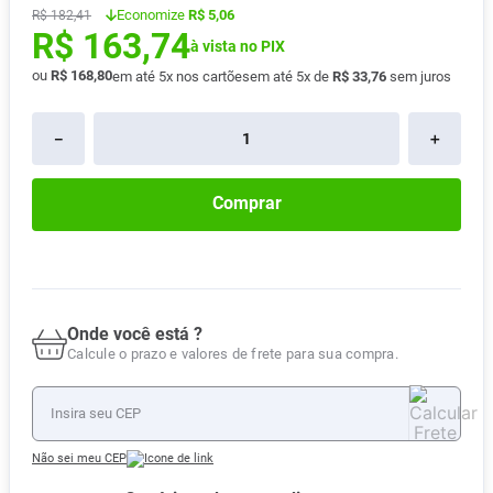
Economize
R$ 5,06
R$
182
,
41
Absorvente
8
º
R$
163
,
74
à vista no PIX
Lavitan
9
º
ou
R$
168
,
80
em até
5
x nos cartões
em até
5
x de
R$
33
,
76
sem juros
Vitamina D
10
º
－
＋
Comprar
Onde você está ?
Calcule o prazo e valores de frete para sua compra.
Não sei meu CEP