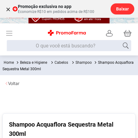
Promoção exclusiva no app
×
Baixar
Economize R$10 em pedidos acima de R$100
O que você está buscando?
Beleza e Higiene
Cabelos
Shampoo
Shampoo Acquaflora
Termos mais buscados
Sequestra Metal 300ml
Fralda
1
º
Voltar
Medley
2
º
Lenço Umedecido
3
º
Fralda Xg
4
º
Fralda G
5
º
Shampoo Acquaflora Sequestra Metal
Shampoo
6
º
300ml
Desodorante
7
º