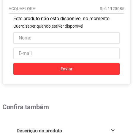
Absorvente
8
º
ACQUAFLORA
:
1123085
Lavitan
9
º
Este produto não está disponível no momento
Vitamina D
10
º
Quero saber quando estiver disponível
Enviar
Confira também
Descrição do produto