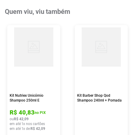
Quem viu, viu também
Kit Nutriex Unicórnio
Kit Barber Shop Qod
Shampoo 250ml E
Shampoo 240ml + Pomada
Condicionador 230ml
Capilar 70g
R$
40
,
83
no PIX
ou
R$
42
,
09
em até
1
x nos cartões
em até
1
x de
R$
42
,
09