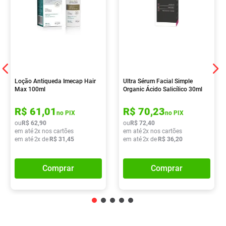
Loção Antiqueda Imecap Hair
Ultra Sérum Facial Simple
Max 100ml
Organic Ácido Salicílico 30ml
R$
61
,
01
R$
70
,
23
no PIX
no PIX
ou
R$
62
,
90
ou
R$
72
,
40
em até
2
x nos cartões
em até
2
x nos cartões
em até
2
x de
R$
31
,
45
em até
2
x de
R$
36
,
20
Comprar
Comprar