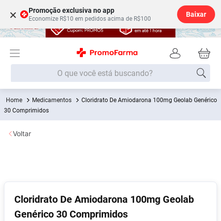
Promoção exclusiva no app
×
Baixar
Economize R$10 em pedidos acima de R$100
O que você está buscando?
Medicamentos
Cloridrato De Amiodarona 100mg Geolab Genérico
Termos mais buscados
30 Comprimidos
Fralda
1
º
Voltar
Lenço Umedecido
2
º
Medley
3
º
Fralda Xg
4
º
Fralda G
5
º
Cloridrato De Amiodarona 100mg Geolab
Desodorante
6
º
Genérico 30 Comprimidos
Shampoo
7
º