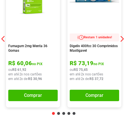
Restam 1 unidades!
Fumagum 2mg Menta 36
Digeliv 400fcc 30 Comprimidos
Gomas
Mastigavel
R$
60
,
06
R$
73
,
19
no PIX
no PIX
ou
R$
61
,
92
ou
R$
75
,
45
em até
2
x nos cartões
em até
2
x nos cartões
em até
2
x de
R$
30
,
96
em até
2
x de
R$
37
,
72
Comprar
Comprar