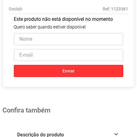
Pampers Confort Sec
8
º
Geolab
:
1123361
Vitamina D
9
º
Este produto não está disponível no momento
Soro Fisiológico
10
º
Quero saber quando estiver disponível
Enviar
Confira também
Descrição do produto