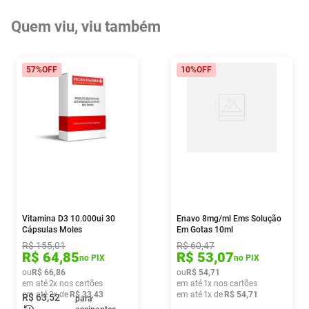
Quem viu, viu também
57%
OFF
10%
OFF
Vitamina D3 10.000ui 30
Enavo 8mg/ml Ems Solução
Cápsulas Moles
Em Gotas 10ml
R$
155
,
01
R$
60
,
47
R$
64
,
85
R$
53
,
07
no PIX
no PIX
ou
R$
66
,
86
ou
R$
54
,
71
em até
2
x nos cartões
em até
1
x nos cartões
em até
2
x de
R$
33
,
43
em até
1
x de
R$
54
,
71
R$
63
,
52
para